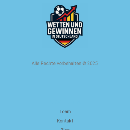
Alle Rechte vorbehalten
©
2025.
über uns
Team
Kontakt