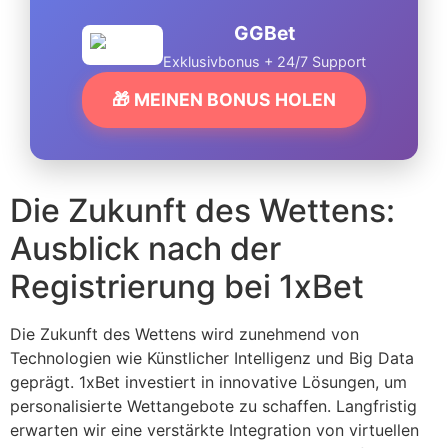
GGBet
Exklusivbonus + 24/7 Support
🎁 MEINEN BONUS HOLEN
Die Zukunft des Wettens:
Ausblick nach der
Registrierung bei 1xBet
Die Zukunft des Wettens wird zunehmend von
Technologien wie Künstlicher Intelligenz und Big Data
geprägt. 1xBet investiert in innovative Lösungen, um
personalisierte Wettangebote zu schaffen. Langfristig
erwarten wir eine verstärkte Integration von virtuellen