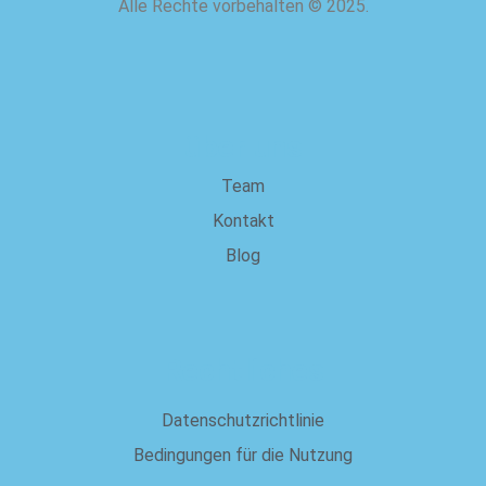
Alle Rechte vorbehalten
©
2025.
über uns
Team
Kontakt
Blog
Rechtliches
Datenschutzrichtlinie
Bedingungen für die Nutzung