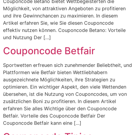
Couponcode Betano bietet Wettbegeisterten die
Möglichkeit, von attraktiven Angeboten zu profitieren
und ihre Gewinnchancen zu maximieren. In diesem
Artikel erfahren Sie, wie Sie diesen Couponcode
effektiv nutzen können. Couponcode Betano: Vorteile
und Nutzung Der […]
Couponcode Betfair
Sportwetten erfreuen sich zunehmender Beliebtheit, und
Plattformen wie Betfair bieten Wettliebhabern
ausgezeichnete Möglichkeiten, ihre Strategien zu
optimieren. Ein wichtiger Aspekt, den viele Wettenden
übersehen, ist die Nutzung von Couponcodes, um von
zusätzlichen Boni zu profitieren. In diesem Artikel
erfahren Sie alles Wichtige über den Couponcode
Betfair. Vorteile des Couponcode Betfair Der
Couponcode Betfair kann eine […]