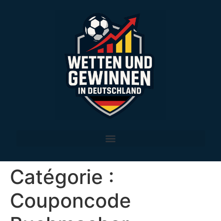
Catégorie :
Couponcode