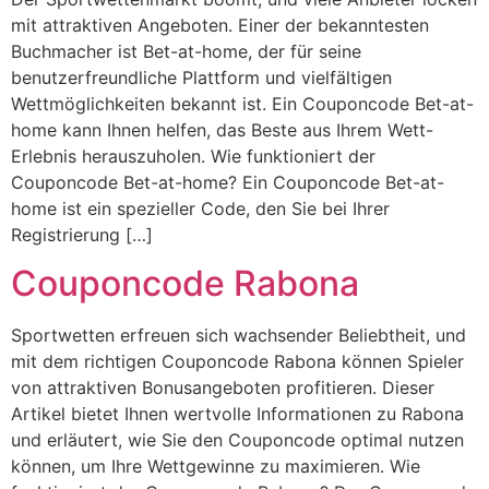
mit attraktiven Angeboten. Einer der bekanntesten
Buchmacher ist Bet-at-home, der für seine
benutzerfreundliche Plattform und vielfältigen
Wettmöglichkeiten bekannt ist. Ein Couponcode Bet-at-
home kann Ihnen helfen, das Beste aus Ihrem Wett-
Erlebnis herauszuholen. Wie funktioniert der
Couponcode Bet-at-home? Ein Couponcode Bet-at-
home ist ein spezieller Code, den Sie bei Ihrer
Registrierung […]
Couponcode Rabona
Sportwetten erfreuen sich wachsender Beliebtheit, und
mit dem richtigen Couponcode Rabona können Spieler
von attraktiven Bonusangeboten profitieren. Dieser
Artikel bietet Ihnen wertvolle Informationen zu Rabona
und erläutert, wie Sie den Couponcode optimal nutzen
können, um Ihre Wettgewinne zu maximieren. Wie