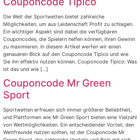
Couponcode Tipico
Die Welt der Sportwetten bietet zahlreiche
Möglichkeiten, um aus Leidenschaft Profit zu schlagen.
Ein wichtiger Aspekt sind dabei die verfügbaren
Couponcodes, die Spielern helfen können, ihren Gewinn
zu maximieren. In diesem Artikel werfen wir einen
genaueren Blick auf den Couponcode Tipico und wie
Sie ihn effektiv nutzen können. Couponcode Tipico: Was
ist das und wie […]
Couponcode Mr Green
Sport
Sportwetten erfreuen sich immer größerer Beliebtheit,
und Plattformen wie Mr Green Sport bieten eine Vielzahl
von Wettmöglichkeiten. Ein entscheidender Vorteil, den
Wettfreunde nutzen sollten, ist der Couponcode Mr
Green Sport, der zahlreiche Vorteile und Boni mit sich