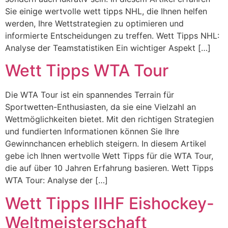
Sie einige wertvolle wett tipps NHL, die Ihnen helfen
werden, Ihre Wettstrategien zu optimieren und
informierte Entscheidungen zu treffen. Wett Tipps NHL:
Analyse der Teamstatistiken Ein wichtiger Aspekt […]
Wett Tipps WTA Tour
Die WTA Tour ist ein spannendes Terrain für
Sportwetten-Enthusiasten, da sie eine Vielzahl an
Wettmöglichkeiten bietet. Mit den richtigen Strategien
und fundierten Informationen können Sie Ihre
Gewinnchancen erheblich steigern. In diesem Artikel
gebe ich Ihnen wertvolle Wett Tipps für die WTA Tour,
die auf über 10 Jahren Erfahrung basieren. Wett Tipps
WTA Tour: Analyse der […]
Wett Tipps IIHF Eishockey-
Weltmeisterschaft