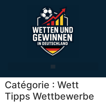
Catégorie :
Wett
Tipps Wettbewerbe