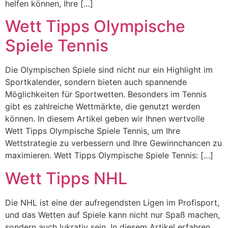
helfen können, Ihre […]
Wett Tipps Olympische
Spiele Tennis
Die Olympischen Spiele sind nicht nur ein Highlight im
Sportkalender, sondern bieten auch spannende
Möglichkeiten für Sportwetten. Besonders im Tennis
gibt es zahlreiche Wettmärkte, die genutzt werden
können. In diesem Artikel geben wir Ihnen wertvolle
Wett Tipps Olympische Spiele Tennis, um Ihre
Wettstrategie zu verbessern und Ihre Gewinnchancen zu
maximieren. Wett Tipps Olympische Spiele Tennis: […]
Wett Tipps NHL
Die NHL ist eine der aufregendsten Ligen im Profisport,
und das Wetten auf Spiele kann nicht nur Spaß machen,
sondern auch lukrativ sein. In diesem Artikel erfahren