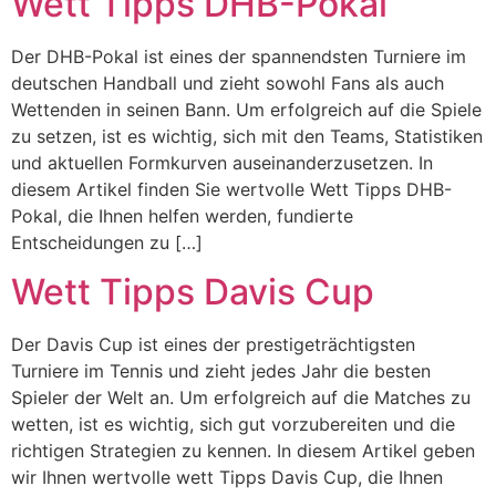
Wett Tipps DHB-Pokal
Der DHB-Pokal ist eines der spannendsten Turniere im
deutschen Handball und zieht sowohl Fans als auch
Wettenden in seinen Bann. Um erfolgreich auf die Spiele
zu setzen, ist es wichtig, sich mit den Teams, Statistiken
und aktuellen Formkurven auseinanderzusetzen. In
diesem Artikel finden Sie wertvolle Wett Tipps DHB-
Pokal, die Ihnen helfen werden, fundierte
Entscheidungen zu […]
Wett Tipps Davis Cup
Der Davis Cup ist eines der prestigeträchtigsten
Turniere im Tennis und zieht jedes Jahr die besten
Spieler der Welt an. Um erfolgreich auf die Matches zu
wetten, ist es wichtig, sich gut vorzubereiten und die
richtigen Strategien zu kennen. In diesem Artikel geben
wir Ihnen wertvolle wett Tipps Davis Cup, die Ihnen