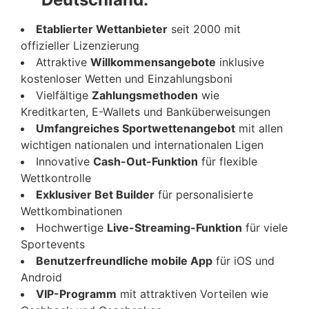
Etablierter Wettanbieter
seit 2000 mit
offizieller Lizenzierung
Attraktive
Willkommensangebote
inklusive
kostenloser Wetten und Einzahlungsboni
Vielfältige
Zahlungsmethoden
wie
Kreditkarten, E-Wallets und Banküberweisungen
Umfangreiches Sportwettenangebot
mit allen
wichtigen nationalen und internationalen Ligen
Innovative
Cash-Out-Funktion
für flexible
Wettkontrolle
Exklusiver Bet Builder
für personalisierte
Wettkombinationen
Hochwertige
Live-Streaming-Funktion
für viele
Sportevents
Benutzerfreundliche mobile App
für iOS und
Android
VIP-Programm
mit attraktiven Vorteilen wie