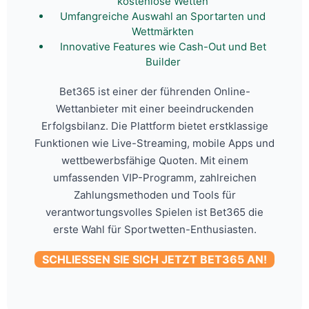
kostenlose Wetten
Umfangreiche Auswahl an Sportarten und
Wettmärkten
Innovative Features wie Cash-Out und Bet
Builder
Bet365 ist einer der führenden Online-
Wettanbieter mit einer beeindruckenden
Erfolgsbilanz. Die Plattform bietet erstklassige
Funktionen wie Live-Streaming, mobile Apps und
wettbewerbsfähige Quoten. Mit einem
umfassenden VIP-Programm, zahlreichen
Zahlungsmethoden und Tools für
verantwortungsvolles Spielen ist Bet365 die
erste Wahl für Sportwetten-Enthusiasten.
SCHLIESSEN SIE SICH JETZT BET365 AN!