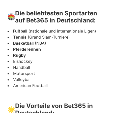
Die beliebtesten Sportarten
🏟️
auf Bet365 in Deutschland:
Fußball
(nationale und internationale Ligen)
Tennis
(Grand Slam-Turniere)
Basketball
(NBA)
Pferderennen
Rugby
Eishockey
Handball
Motorsport
Volleyball
American Football
Die Vorteile von Bet365 in
🌟
Deutschland: