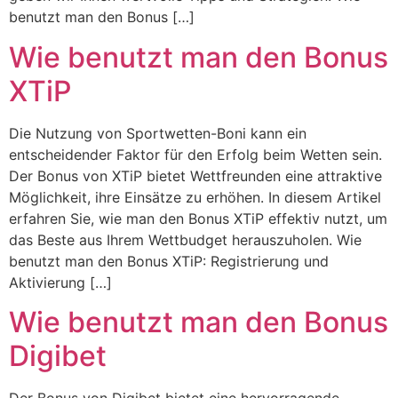
benutzt man den Bonus […]
Wie benutzt man den Bonus
XTiP
Die Nutzung von Sportwetten-Boni kann ein
entscheidender Faktor für den Erfolg beim Wetten sein.
Der Bonus von XTiP bietet Wettfreunden eine attraktive
Möglichkeit, ihre Einsätze zu erhöhen. In diesem Artikel
erfahren Sie, wie man den Bonus XTiP effektiv nutzt, um
das Beste aus Ihrem Wettbudget herauszuholen. Wie
benutzt man den Bonus XTiP: Registrierung und
Aktivierung […]
Wie benutzt man den Bonus
Digibet