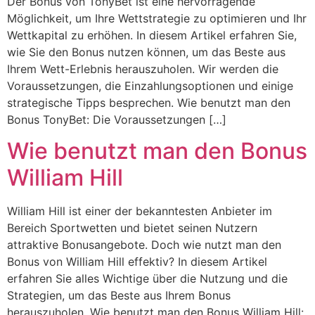
Der Bonus von TonyBet ist eine hervorragende
Möglichkeit, um Ihre Wettstrategie zu optimieren und Ihr
Wettkapital zu erhöhen. In diesem Artikel erfahren Sie,
wie Sie den Bonus nutzen können, um das Beste aus
Ihrem Wett-Erlebnis herauszuholen. Wir werden die
Voraussetzungen, die Einzahlungsoptionen und einige
strategische Tipps besprechen. Wie benutzt man den
Bonus TonyBet: Die Voraussetzungen […]
Wie benutzt man den Bonus
William Hill
William Hill ist einer der bekanntesten Anbieter im
Bereich Sportwetten und bietet seinen Nutzern
attraktive Bonusangebote. Doch wie nutzt man den
Bonus von William Hill effektiv? In diesem Artikel
erfahren Sie alles Wichtige über die Nutzung und die
Strategien, um das Beste aus Ihrem Bonus
herauszuholen. Wie benutzt man den Bonus William Hill: