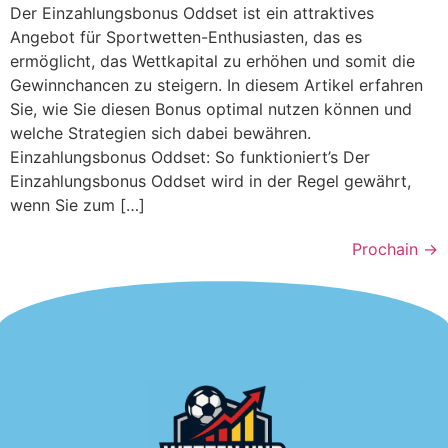
Der Einzahlungsbonus Oddset ist ein attraktives
Angebot für Sportwetten-Enthusiasten, das es
ermöglicht, das Wettkapital zu erhöhen und somit die
Gewinnchancen zu steigern. In diesem Artikel erfahren
Sie, wie Sie diesen Bonus optimal nutzen können und
welche Strategien sich dabei bewähren.
Einzahlungsbonus Oddset: So funktioniert’s Der
Einzahlungsbonus Oddset wird in der Regel gewährt,
wenn Sie zum […]
Prochain
→