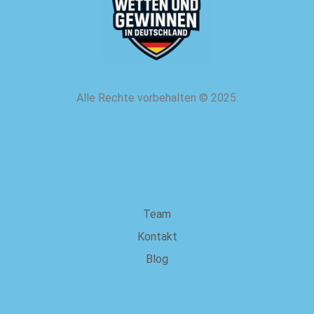
Alle Rechte vorbehalten
©
2025.
über uns
Team
Kontakt
Blog