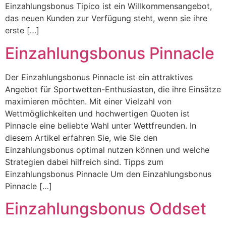
Einzahlungsbonus Tipico ist ein Willkommensangebot,
das neuen Kunden zur Verfügung steht, wenn sie ihre
erste […]
Einzahlungsbonus Pinnacle
Der Einzahlungsbonus Pinnacle ist ein attraktives
Angebot für Sportwetten-Enthusiasten, die ihre Einsätze
maximieren möchten. Mit einer Vielzahl von
Wettmöglichkeiten und hochwertigen Quoten ist
Pinnacle eine beliebte Wahl unter Wettfreunden. In
diesem Artikel erfahren Sie, wie Sie den
Einzahlungsbonus optimal nutzen können und welche
Strategien dabei hilfreich sind. Tipps zum
Einzahlungsbonus Pinnacle Um den Einzahlungsbonus
Pinnacle […]
Einzahlungsbonus Oddset