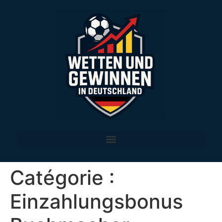
Catégorie :
Einzahlungsbonus