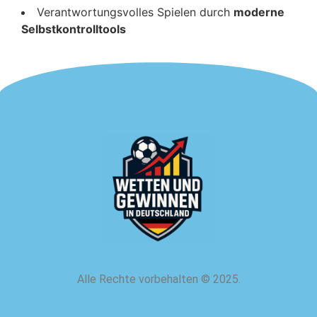
Verantwortungsvolles Spielen durch
moderne
Selbstkontrolltools
Alle Rechte vorbehalten
©
2025.