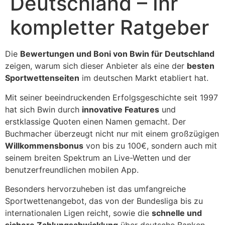
Deutschland – Ihr
kompletter Ratgeber
Die
Bewertungen und Boni von Bwin für Deutschland
zeigen, warum sich dieser Anbieter als eine der
besten
Sportwettenseiten
im deutschen Markt etabliert hat.
Mit seiner beeindruckenden Erfolgsgeschichte seit 1997
hat sich Bwin durch
innovative Features
und
erstklassige Quoten einen Namen gemacht. Der
Buchmacher überzeugt nicht nur mit einem großzügigen
Willkommensbonus
von bis zu 100€, sondern auch mit
seinem breiten Spektrum an Live-Wetten und der
benutzerfreundlichen mobilen App.
Besonders hervorzuheben ist das umfangreiche
Sportwettenangebot, das von der Bundesliga bis zu
internationalen Ligen reicht, sowie die
schnelle und