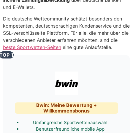
sichere Zahlungsabwicklung
über deutsche Banken
und E-Wallets.
Die deutsche Wettcommunity schätzt besonders den
kompetenten, deutschsprachigen Kundenservice und die
SSL-verschlüsselte Plattform. Für alle, die mehr über die
verschiedenen Anbieter erfahren möchten, sind die
beste Sportwetten-Seiten
eine gute Anlaufstelle.
TOP 1
Bwin: Meine Bewertung +
Willkommensbonus
Umfangreiche Sportwettenauswahl
Benutzerfreundliche mobile App