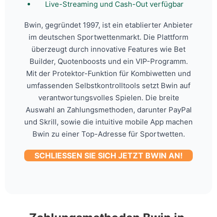
Live-Streaming und Cash-Out verfügbar
Bwin, gegründet 1997, ist ein etablierter Anbieter
im deutschen Sportwettenmarkt. Die Plattform
überzeugt durch innovative Features wie Bet
Builder, Quotenboosts und ein VIP-Programm.
Mit der Protektor-Funktion für Kombiwetten und
umfassenden Selbstkontrolltools setzt Bwin auf
verantwortungsvolles Spielen. Die breite
Auswahl an Zahlungsmethoden, darunter PayPal
und Skrill, sowie die intuitive mobile App machen
Bwin zu einer Top-Adresse für Sportwetten.
SCHLIESSEN SIE SICH JETZT BWIN AN!