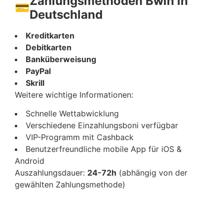
Zahlungsmethoden Bwin in
💳
Deutschland
Kreditkarten
Debitkarten
Banküberweisung
PayPal
Skrill
Weitere wichtige Informationen:
Schnelle Wettabwicklung
Verschiedene Einzahlungsboni verfügbar
VIP-Programm mit Cashback
Benutzerfreundliche mobile App für iOS &
Android
Auszahlungsdauer:
24-72h
(abhängig von der
gewählten Zahlungsmethode)