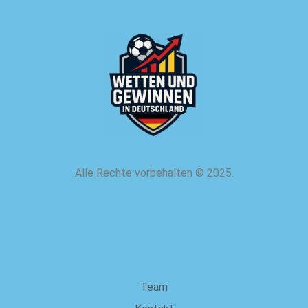
Alle Rechte vorbehalten
©
2025.
über uns
Team