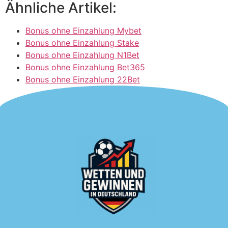
Ähnliche Artikel:
Bonus ohne Einzahlung Mybet
Bonus ohne Einzahlung Stake
Bonus ohne Einzahlung N1Bet
Bonus ohne Einzahlung Bet365
Bonus ohne Einzahlung 22Bet