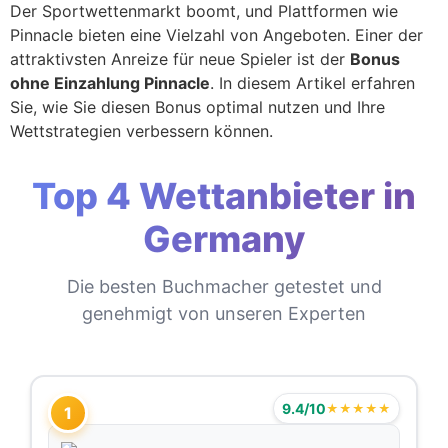
Der Sportwettenmarkt boomt, und Plattformen wie
Pinnacle bieten eine Vielzahl von Angeboten. Einer der
attraktivsten Anreize für neue Spieler ist der
Bonus
ohne Einzahlung Pinnacle
. In diesem Artikel erfahren
Sie, wie Sie diesen Bonus optimal nutzen und Ihre
Wettstrategien verbessern können.
Top 4 Wettanbieter in
Germany
Die besten Buchmacher getestet und
genehmigt von unseren Experten
9.4/10
★★★★★
1