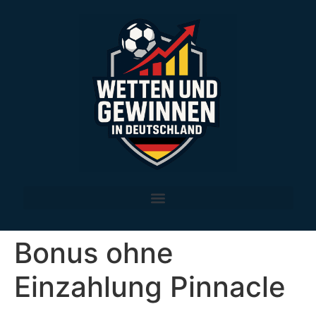
Bonus ohne
Einzahlung Pinnacle