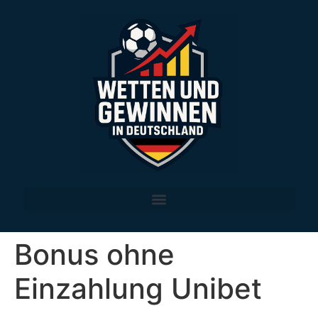
Bonus ohne
Einzahlung Unibet