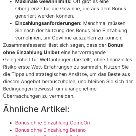
Maximale Gewinnlimits:
Oft gibt es eine
Obergrenze für die Gewinne, die aus dem Bonus
generiert werden können.
Einzahlungsanforderungen:
Manchmal müssen
Sie nach der Nutzung des Bonus eine Einzahlung
vornehmen, um Gewinne auszahlen zu können.
Zusammenfassend lässt sich sagen, dass der
Bonus
ohne Einzahlung Unibet
eine hervorragende
Gelegenheit für Wettanfänger darstellt, ohne finanzielles
Risiko erste Wett-Erfahrungen zu sammeln. Nutzen Sie
die Tipps und strategischen Ansätze, um das Beste aus
diesem Angebot herauszuholen, und bleiben Sie sich der
Bedingungen bewusst, um unangenehme
Überraschungen zu vermeiden.
Ähnliche Artikel:
Bonus ohne Einzahlung ComeOn
Bonus ohne Einzahlung Betano