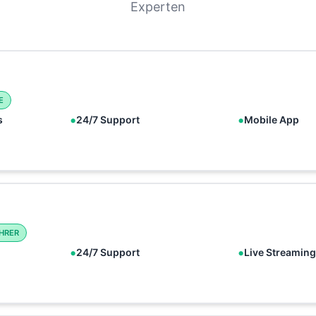
Experten
E
s
24/7 Support
Mobile App
HRER
24/7 Support
Live Streamin