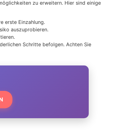
öglichkeiten zu erweitern. Hier sind einige
e erste Einzahlung.
isiko auszuprobieren.
tieren.
derlichen Schritte befolgen. Achten Sie
N