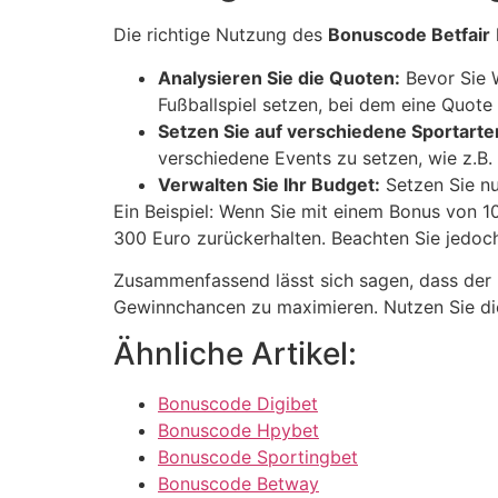
Die richtige Nutzung des
Bonuscode Betfair
Analysieren Sie die Quoten:
Bevor Sie W
Fußballspiel setzen, bei dem eine Quote
Setzen Sie auf verschiedene Sportarte
verschiedene Events zu setzen, wie z.B. 
Verwalten Sie Ihr Budget:
Setzen Sie nu
Ein Beispiel: Wenn Sie mit einem Bonus von 1
300 Euro zurückerhalten. Beachten Sie jedoch
Zusammenfassend lässt sich sagen, dass der
Gewinnchancen zu maximieren. Nutzen Sie die
Ähnliche Artikel:
Bonuscode Digibet
Bonuscode Hpybet
Bonuscode Sportingbet
Bonuscode Betway