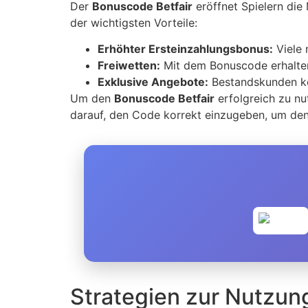
Der
Bonuscode Betfair
eröffnet Spielern die 
der wichtigsten Vorteile:
Erhöhter Ersteinzahlungsbonus:
Viele 
Freiwetten:
Mit dem Bonuscode erhalten S
Exklusive Angebote:
Bestandskunden kön
Um den
Bonuscode Betfair
erfolgreich zu nu
darauf, den Code korrekt einzugeben, um den
Strategien zur Nutzun