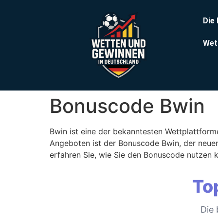
Die
Wet
Bonuscode Bwin
Bwin ist eine der bekanntesten Wettplattforme
Angeboten ist der Bonuscode Bwin, der neuen 
erfahren Sie, wie Sie den Bonuscode nutzen k
To
Die