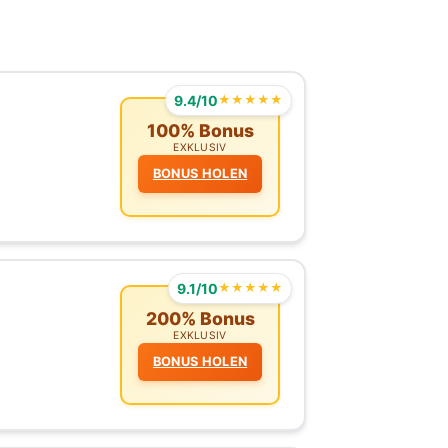
9.4/10
★★★★★
100% Bonus
EXKLUSIV
BONUS HOLEN
9.1/10
★★★★★
200% Bonus
EXKLUSIV
g
BONUS HOLEN