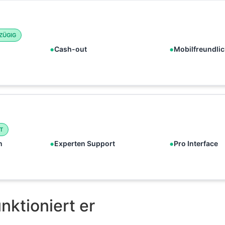
ÜGIG
Cash-out
Mobilfreundli
T
n
Experten Support
Pro Interface
nktioniert er