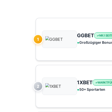
GGBET
NR.1 SEIT
1
Großzügiger Bonu
1XBET
MARKTFÜ
2
50+ Sportarten