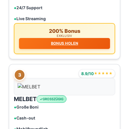
24/7 Support
Live Streaming
200% Bonus
EXKLUSIV
BONUS HOLEN
8.9/10
★★★★★
3
MELBET
GROSSZÜGIG
Große Boni
Cash-out
Mobilfreundlich