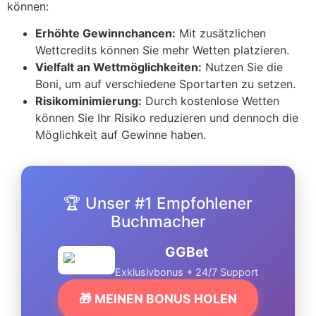
können:
Erhöhte Gewinnchancen:
Mit zusätzlichen
Wettcredits können Sie mehr Wetten platzieren.
Vielfalt an Wettmöglichkeiten:
Nutzen Sie die
Boni, um auf verschiedene Sportarten zu setzen.
Risikominimierung:
Durch kostenlose Wetten
können Sie Ihr Risiko reduzieren und dennoch die
Möglichkeit auf Gewinne haben.
🏆 Unser #1 Empfohlener
Buchmacher
GGBet
Exklusivbonus + 24/7 Support
🎁 MEINEN BONUS HOLEN