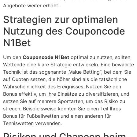
Angebote weiter erhöht.
Strategien zur optimalen
Nutzung des Couponcode
N1Bet
Um den
Couponcode N1Bet
optimal zu nutzen, sollten
Wettende eine klare Strategie entwickeln. Eine bewährte
Technik ist das sogenannte „Value Betting“, bei dem Sie
auf Quoten setzen, die höher sind als die tatsächliche
Wahrscheinlichkeit des Ereignisses. Nutzen Sie den
Bonus effektiv, um Ihre Einsätze zu diversifizieren, und
setzen Sie auf mehrere Sportarten, um das Risiko zu
streuen. Beispielsweise könnten Sie einen Teil Ihres
Bonus für Fußballwetten und einen anderen für
Tenniswetten verwenden.
Risiken und Chancen beim