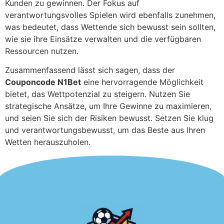
Kunden zu gewinnen. Der Fokus auf
verantwortungsvolles Spielen wird ebenfalls zunehmen,
was bedeutet, dass Wettende sich bewusst sein sollten,
wie sie ihre Einsätze verwalten und die verfügbaren
Ressourcen nutzen.
Zusammenfassend lässt sich sagen, dass der
Couponcode N1Bet
eine hervorragende Möglichkeit
bietet, das Wettpotenzial zu steigern. Nutzen Sie
strategische Ansätze, um Ihre Gewinne zu maximieren,
und seien Sie sich der Risiken bewusst. Setzen Sie klug
und verantwortungsbewusst, um das Beste aus Ihren
Wetten herauszuholen.