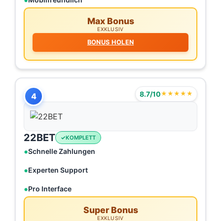
Max Bonus
EXKLUSIV
BONUS HOLEN
8.7/10
★★★★★
4
22BET
KOMPLETT
Schnelle Zahlungen
Experten Support
Pro Interface
Super Bonus
EXKLUSIV