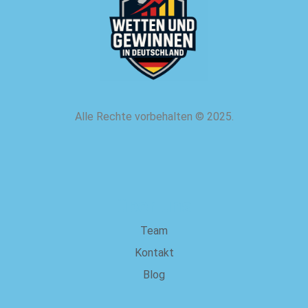
Alle Rechte vorbehalten
©
2025.
über uns
Team
Kontakt
Blog