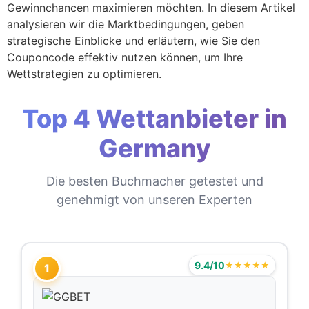
Gewinnchancen maximieren möchten. In diesem Artikel
analysieren wir die Marktbedingungen, geben
strategische Einblicke und erläutern, wie Sie den
Couponcode effektiv nutzen können, um Ihre
Wettstrategien zu optimieren.
Top 4 Wettanbieter in
Germany
Die besten Buchmacher getestet und
genehmigt von unseren Experten
9.4/10
★★★★★
1