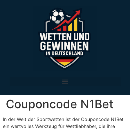
Couponcode N1Bet
In der Welt der Sportwetten ist der Couponcode N1Bet
ein wertvolles Werkzeug für Wettliebhaber, die ihre