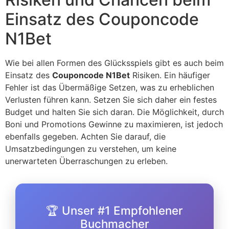
Einsatz des Couponcode
N1Bet
Wie bei allen Formen des Glücksspiels gibt es auch beim
Einsatz des
Couponcode N1Bet
Risiken. Ein häufiger
Fehler ist das Übermäßige Setzen, was zu erheblichen
Verlusten führen kann. Setzen Sie sich daher ein festes
Budget und halten Sie sich daran. Die Möglichkeit, durch
Boni und Promotions Gewinne zu maximieren, ist jedoch
ebenfalls gegeben. Achten Sie darauf, die
Umsatzbedingungen zu verstehen, um keine
unerwarteten Überraschungen zu erleben.
🏆 Unser #1 Empfohlener
Buchmacher