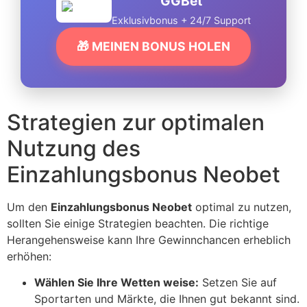
GGBet
Exklusivbonus + 24/7 Support
🎁 MEINEN BONUS HOLEN
Strategien zur optimalen
Nutzung des
Einzahlungsbonus Neobet
Um den
Einzahlungsbonus Neobet
optimal zu nutzen,
sollten Sie einige Strategien beachten. Die richtige
Herangehensweise kann Ihre Gewinnchancen erheblich
erhöhen:
Wählen Sie Ihre Wetten weise:
Setzen Sie auf
Sportarten und Märkte, die Ihnen gut bekannt sind.