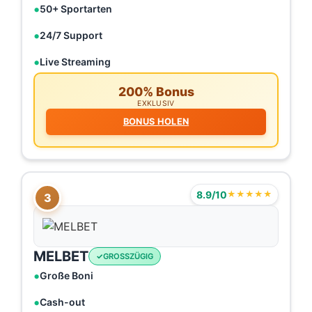
50+ Sportarten
24/7 Support
Live Streaming
200% Bonus
EXKLUSIV
BONUS HOLEN
8.9/10
★★★★★
3
MELBET
GROSSZÜGIG
Große Boni
Cash-out