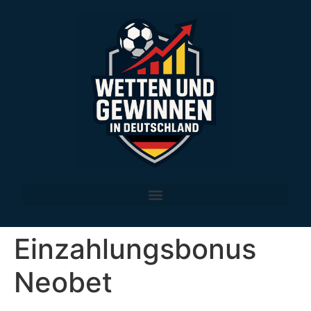
Einzahlungsbonus
Neobet