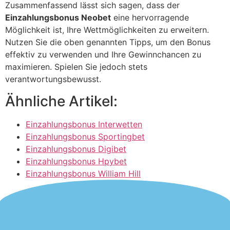
Zusammenfassend lässt sich sagen, dass der
Einzahlungsbonus Neobet
eine hervorragende
Möglichkeit ist, Ihre Wettmöglichkeiten zu erweitern.
Nutzen Sie die oben genannten Tipps, um den Bonus
effektiv zu verwenden und Ihre Gewinnchancen zu
maximieren. Spielen Sie jedoch stets
verantwortungsbewusst.
Ähnliche Artikel:
Einzahlungsbonus Interwetten
Einzahlungsbonus Sportingbet
Einzahlungsbonus Digibet
Einzahlungsbonus Hpybet
Einzahlungsbonus William Hill