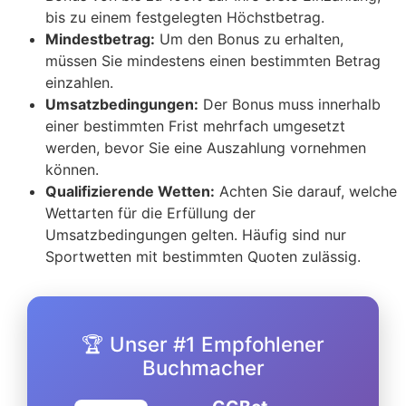
bis zu einem festgelegten Höchstbetrag.
Mindestbetrag:
Um den Bonus zu erhalten,
müssen Sie mindestens einen bestimmten Betrag
einzahlen.
Umsatzbedingungen:
Der Bonus muss innerhalb
einer bestimmten Frist mehrfach umgesetzt
werden, bevor Sie eine Auszahlung vornehmen
können.
Qualifizierende Wetten:
Achten Sie darauf, welche
Wettarten für die Erfüllung der
Umsatzbedingungen gelten. Häufig sind nur
Sportwetten mit bestimmten Quoten zulässig.
🏆 Unser #1 Empfohlener
Buchmacher