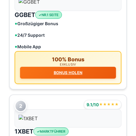
GGBET
NR.1 SEITE
Großzügiger Bonus
24/7 Support
Mobile App
100% Bonus
EXKLUSIV
BONUS HOLEN
9.1/10
★★★★★
2
1XBET
MARKTFÜHRER