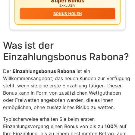
Super Bonus
EXKLUSIV
BONUS HOLEN
Was ist der
Einzahlungsbonus Rabona?
Der
Einzahlungsbonus Rabona
ist ein
Willkommensangebot, das neuen Kunden zur Verfügung
steht, wenn sie eine erste Einzahlung tätigen. Dieser
Bonus kann in Form von zusätzlichen Wettguthaben
oder Freiwetten angeboten werden, die es Ihnen
ermöglichen, ohne zusätzliches Risiko zu wetten.
Typischerweise erhalten Sie beim ersten
Einzahlungsvorgang einen Bonus von bis zu
100%
auf
Ihre Einzahlung, bis zu einem bestimmten Betrag. Zum