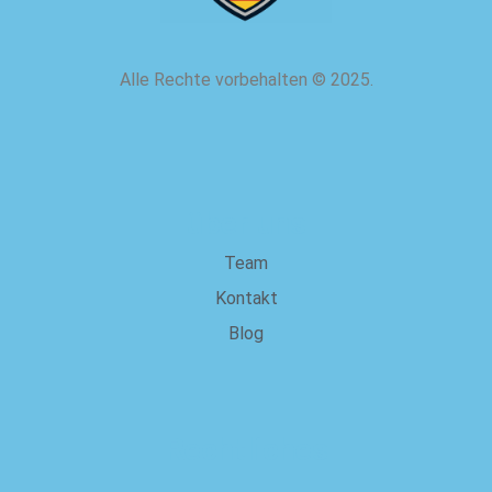
Alle Rechte vorbehalten
©
2025.
über uns
Team
Kontakt
Blog
Rechtliches