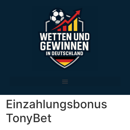
Einzahlungsbonus
TonyBet