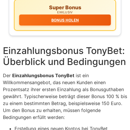
Super Bonus
EXKLUSIV
BONUS HOLEN
Einzahlungsbonus TonyBet:
Überblick und Bedingungen
Der
Einzahlungsbonus TonyBet
ist ein
Willkommensangebot, das neuen Kunden einen
Prozentsatz ihrer ersten Einzahlung als Bonusguthaben
gewährt. Typischerweise beträgt dieser Bonus 100 % bis
zu einem bestimmten Betrag, beispielsweise 150 Euro.
Um den Bonus zu erhalten, müssen folgende
Bedingungen erfüllt werden:
Erstellung eines neuen Kontos bei TonyBet