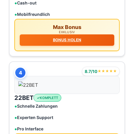
Cash-out
Mobilfreundlich
Max Bonus
EXKLUSIV
BONUS HOLEN
8.7/10
★★★★★
4
22BET
KOMPLETT
Schnelle Zahlungen
Experten Support
Pro Interface