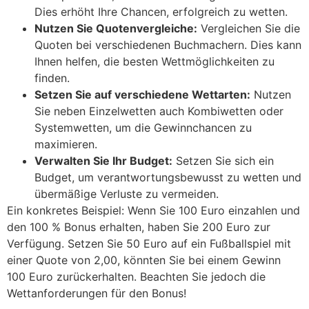
Dies erhöht Ihre Chancen, erfolgreich zu wetten.
Nutzen Sie Quotenvergleiche:
Vergleichen Sie die
Quoten bei verschiedenen Buchmachern. Dies kann
Ihnen helfen, die besten Wettmöglichkeiten zu
finden.
Setzen Sie auf verschiedene Wettarten:
Nutzen
Sie neben Einzelwetten auch Kombiwetten oder
Systemwetten, um die Gewinnchancen zu
maximieren.
Verwalten Sie Ihr Budget:
Setzen Sie sich ein
Budget, um verantwortungsbewusst zu wetten und
übermäßige Verluste zu vermeiden.
Ein konkretes Beispiel: Wenn Sie 100 Euro einzahlen und
den 100 % Bonus erhalten, haben Sie 200 Euro zur
Verfügung. Setzen Sie 50 Euro auf ein Fußballspiel mit
einer Quote von 2,00, könnten Sie bei einem Gewinn
100 Euro zurückerhalten. Beachten Sie jedoch die
Wettanforderungen für den Bonus!