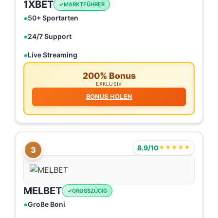
1XBET
MARKTFÜHRER
50+ Sportarten
24/7 Support
Live Streaming
200% Bonus
EXKLUSIV
BONUS HOLEN
8.9/10
★★★★★
3
MELBET
GROSSZÜGIG
Große Boni