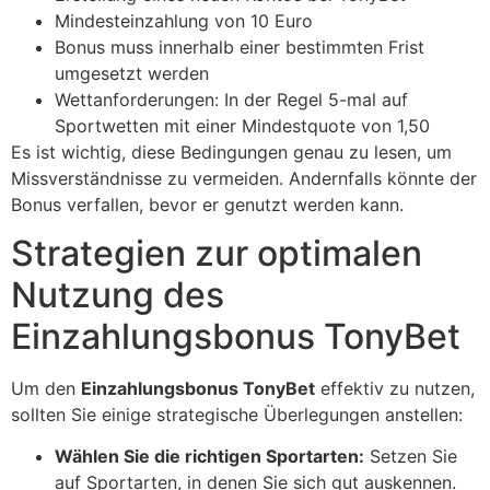
Mindesteinzahlung von 10 Euro
Bonus muss innerhalb einer bestimmten Frist
umgesetzt werden
Wettanforderungen: In der Regel 5-mal auf
Sportwetten mit einer Mindestquote von 1,50
Es ist wichtig, diese Bedingungen genau zu lesen, um
Missverständnisse zu vermeiden. Andernfalls könnte der
Bonus verfallen, bevor er genutzt werden kann.
Strategien zur optimalen
Nutzung des
Einzahlungsbonus TonyBet
Um den
Einzahlungsbonus TonyBet
effektiv zu nutzen,
sollten Sie einige strategische Überlegungen anstellen:
Wählen Sie die richtigen Sportarten:
Setzen Sie
auf Sportarten, in denen Sie sich gut auskennen.