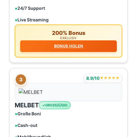
24/7 Support
Live Streaming
200% Bonus
EXKLUSIV
BONUS HOLEN
8.9/10
★★★★★
3
MELBET
GROSSZÜGIG
Große Boni
Cash-out
Mobilfreundlich