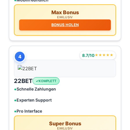
Max Bonus
EXKLUSIV
BONUS HOLEN
8.7/10
★★★★★
4
22BET
KOMPLETT
Schnelle Zahlungen
Experten Support
Pro Interface
Super Bonus
EXKLUSIV