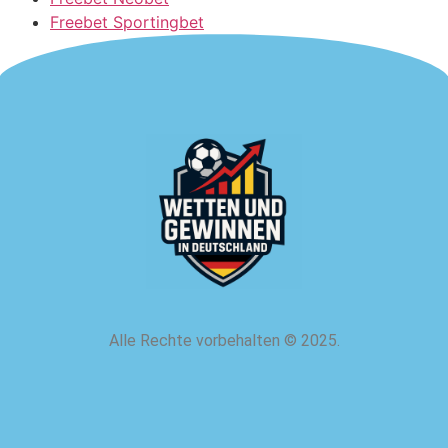
Freebet Sportingbet
Alle Rechte vorbehalten
©
2025.