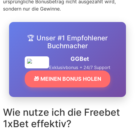
ursprüngliche Bonusbetrag nicht ausgezahlt wird,
sondern nur die Gewinne.
🏆 Unser #1 Empfohlener
Buchmacher
GGBet
Exklusivbonus + 24/7 Support
🎁 MEINEN BONUS HOLEN
Wie nutze ich die Freebet
1xBet effektiv?