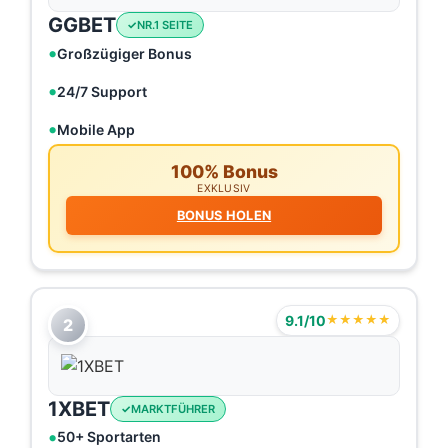
GGBET
NR.1 SEITE
Großzügiger Bonus
24/7 Support
Mobile App
100% Bonus
EXKLUSIV
BONUS HOLEN
9.1/10
★★★★★
2
1XBET
MARKTFÜHRER
50+ Sportarten