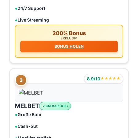
24/7 Support
Live Streaming
200% Bonus
EXKLUSIV
BONUS HOLEN
8.9/10
★★★★★
3
MELBET
GROSSZÜGIG
Große Boni
Cash-out
Mobilfreundlich