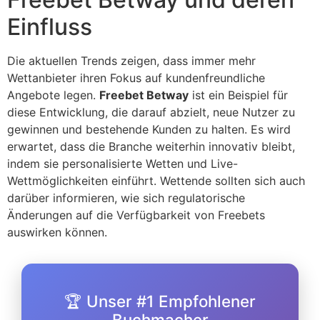
Einfluss
Die aktuellen Trends zeigen, dass immer mehr
Wettanbieter ihren Fokus auf kundenfreundliche
Angebote legen.
Freebet Betway
ist ein Beispiel für
diese Entwicklung, die darauf abzielt, neue Nutzer zu
gewinnen und bestehende Kunden zu halten. Es wird
erwartet, dass die Branche weiterhin innovativ bleibt,
indem sie personalisierte Wetten und Live-
Wettmöglichkeiten einführt. Wettende sollten sich auch
darüber informieren, wie sich regulatorische
Änderungen auf die Verfügbarkeit von Freebets
auswirken können.
🏆 Unser #1 Empfohlener
Buchmacher