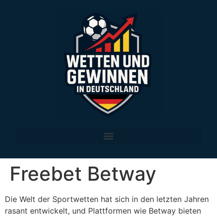
Freebet Betway
Die Welt der Sportwetten hat sich in den letzten Jahren
rasant entwickelt, und Plattformen wie Betway bieten