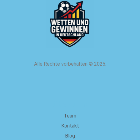
Alle Rechte vorbehalten
©
2025.
über uns
Team
Kontakt
Blog