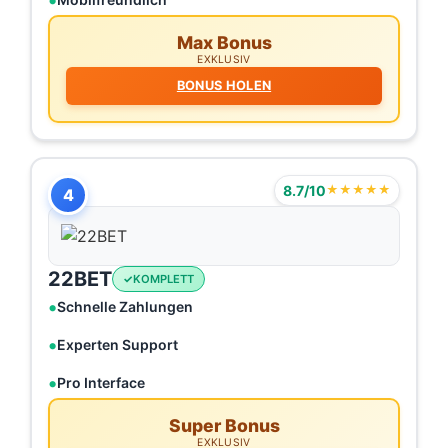
Max Bonus
EXKLUSIV
BONUS HOLEN
8.7/10
★★★★★
4
22BET
KOMPLETT
Schnelle Zahlungen
Experten Support
Pro Interface
Super Bonus
EXKLUSIV