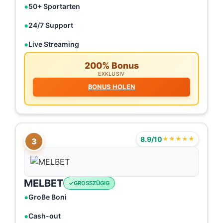
50+ Sportarten
24/7 Support
Live Streaming
200% Bonus
EXKLUSIV
BONUS HOLEN
8.9/10
★★★★★
3
MELBET
GROSSZÜGIG
Große Boni
Cash-out