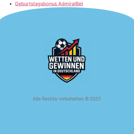
Geburtstagsbonus AdmiralBet
Alle Rechte vorbehalten
©
2025.