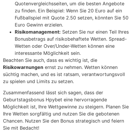
Quotenvergleichsseiten, um die besten Angebote
zu finden. Ein Beispiel: Wenn Sie 20 Euro auf ein
Fußballspiel mit Quote 2.50 setzen, könnten Sie 50
Euro Gewinn erzielen.
Risikomanagement:
Setzen Sie nur einen Teil Ihres
Bonusbetrags auf risikobehaftete Wetten. Spread-
Wetten oder Over/Under-Wetten können eine
interessante Möglichkeit sein.
Beachten Sie auch, dass es wichtig ist, die
Risikowarnungen
ernst zu nehmen. Wetten können
süchtig machen, und es ist ratsam, verantwortungsvoll
zu spielen und Limits zu setzen.
Zusammenfassend lässt sich sagen, dass der
Geburtstagsbonus Hpybet eine hervorragende
Möglichkeit ist, Ihre Wettgewinne zu steigern. Planen Sie
Ihre Wetten sorgfältig und nutzen Sie die gebotenen
Chancen. Nutzen Sie den Bonus strategisch und feiern
Sie mit Bedacht!