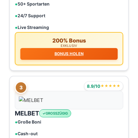
50+ Sportarten
24/7 Support
Live Streaming
200% Bonus
EXKLUSIV
BONUS HOLEN
8.9/10
★★★★★
3
MELBET
GROSSZÜGIG
Große Boni
Cash-out