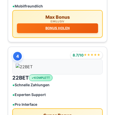
Mobilfreundlich
Max Bonus
EXKLUSIV
BONUS HOLEN
8.7/10
★★★★★
4
22BET
KOMPLETT
Schnelle Zahlungen
Experten Support
Pro Interface