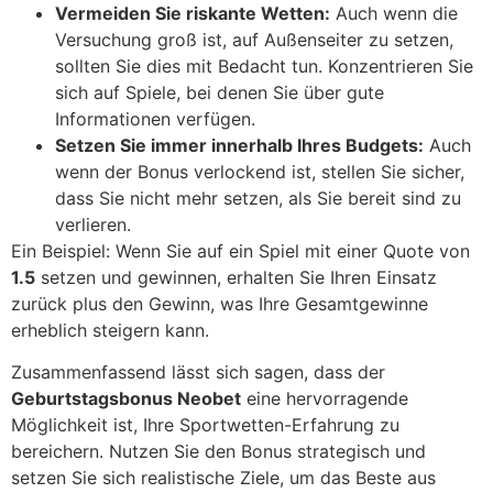
Vermeiden Sie riskante Wetten:
Auch wenn die
Versuchung groß ist, auf Außenseiter zu setzen,
sollten Sie dies mit Bedacht tun. Konzentrieren Sie
sich auf Spiele, bei denen Sie über gute
Informationen verfügen.
Setzen Sie immer innerhalb Ihres Budgets:
Auch
wenn der Bonus verlockend ist, stellen Sie sicher,
dass Sie nicht mehr setzen, als Sie bereit sind zu
verlieren.
Ein Beispiel: Wenn Sie auf ein Spiel mit einer Quote von
1.5
setzen und gewinnen, erhalten Sie Ihren Einsatz
zurück plus den Gewinn, was Ihre Gesamtgewinne
erheblich steigern kann.
Zusammenfassend lässt sich sagen, dass der
Geburtstagsbonus Neobet
eine hervorragende
Möglichkeit ist, Ihre Sportwetten-Erfahrung zu
bereichern. Nutzen Sie den Bonus strategisch und
setzen Sie sich realistische Ziele, um das Beste aus