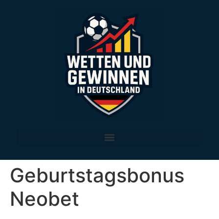
Geburtstagsbonus
Neobet