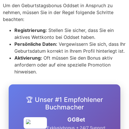
Um den Geburtstagsbonus Oddset in Anspruch zu
nehmen, müssen Sie in der Regel folgende Schritte
beachten:
Registrierung:
Stellen Sie sicher, dass Sie ein
aktives Wettkonto bei Oddset haben.
Persönliche Daten:
Vergewissern Sie sich, dass Ihr
Geburtsdatum korrekt in Ihrem Profil hinterlegt ist.
Aktivierung:
Oft müssen Sie den Bonus aktiv
anfordern oder auf eine spezielle Promotion
hinweisen.
🏆 Unser #1 Empfohlener
Buchmacher
GGBet
Exklusivbonus + 24/7 Support