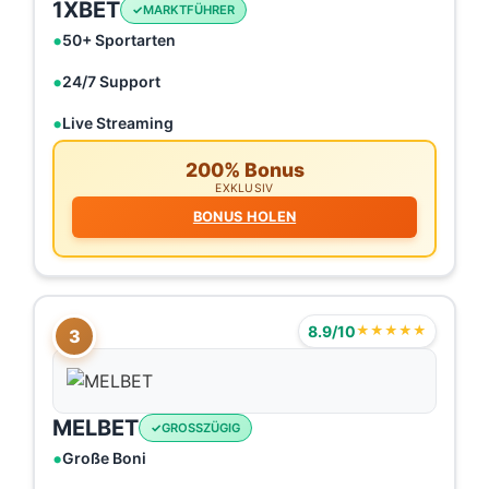
1XBET
MARKTFÜHRER
50+ Sportarten
24/7 Support
Live Streaming
200% Bonus
EXKLUSIV
BONUS HOLEN
8.9/10
★★★★★
3
MELBET
GROSSZÜGIG
Große Boni