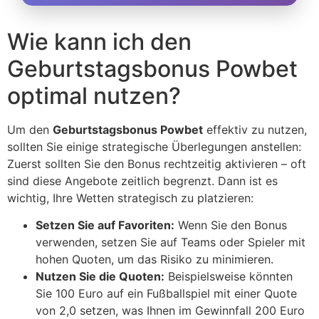
Wie kann ich den
Geburtstagsbonus Powbet
optimal nutzen?
Um den
Geburtstagsbonus Powbet
effektiv zu nutzen,
sollten Sie einige strategische Überlegungen anstellen:
Zuerst sollten Sie den Bonus rechtzeitig aktivieren – oft
sind diese Angebote zeitlich begrenzt. Dann ist es
wichtig, Ihre Wetten strategisch zu platzieren:
Setzen Sie auf Favoriten:
Wenn Sie den Bonus
verwenden, setzen Sie auf Teams oder Spieler mit
hohen Quoten, um das Risiko zu minimieren.
Nutzen Sie die Quoten:
Beispielsweise könnten
Sie 100 Euro auf ein Fußballspiel mit einer Quote
von 2,0 setzen, was Ihnen im Gewinnfall 200 Euro