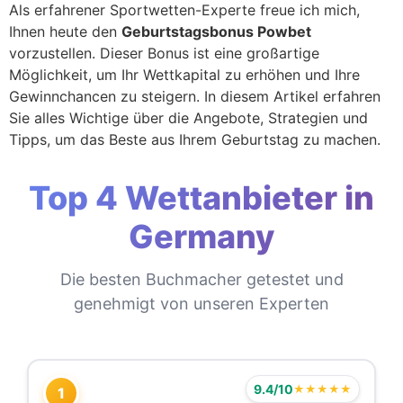
Als erfahrener Sportwetten-Experte freue ich mich,
Ihnen heute den
Geburtstagsbonus Powbet
vorzustellen. Dieser Bonus ist eine großartige
Möglichkeit, um Ihr Wettkapital zu erhöhen und Ihre
Gewinnchancen zu steigern. In diesem Artikel erfahren
Sie alles Wichtige über die Angebote, Strategien und
Tipps, um das Beste aus Ihrem Geburtstag zu machen.
Top 4 Wettanbieter in
Germany
Die besten Buchmacher getestet und
genehmigt von unseren Experten
9.4/10
★★★★★
1