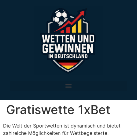
Gratiswette 1xBet
Die Welt der Sportwetten ist dynamisch und bietet
zahlreiche Möglichkeiten für Wettbegeisterte.