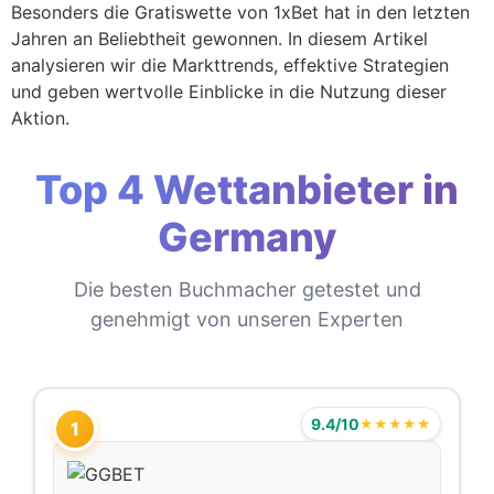
Besonders die Gratiswette von 1xBet hat in den letzten
Jahren an Beliebtheit gewonnen. In diesem Artikel
analysieren wir die Markttrends, effektive Strategien
und geben wertvolle Einblicke in die Nutzung dieser
Aktion.
Top 4 Wettanbieter in
Germany
Die besten Buchmacher getestet und
genehmigt von unseren Experten
9.4/10
★★★★★
1