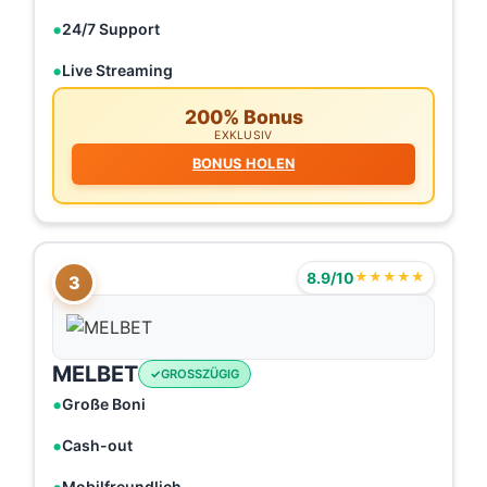
24/7 Support
Live Streaming
200% Bonus
EXKLUSIV
BONUS HOLEN
8.9/10
★★★★★
3
MELBET
GROSSZÜGIG
Große Boni
Cash-out
Mobilfreundlich