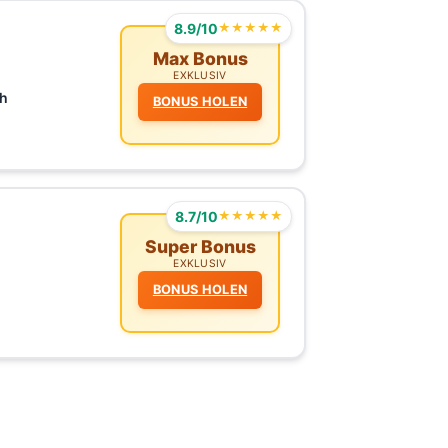
8.9/10
★★★★★
Max Bonus
EXKLUSIV
ch
BONUS HOLEN
8.7/10
★★★★★
Super Bonus
EXKLUSIV
BONUS HOLEN