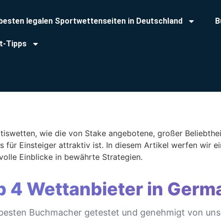
 besten legalen Sportwettenseiten in Deutschland
B
t-Tipps
atiswetten, wie die von Stake angebotene, großer Beliebthe
für Einsteiger attraktiv ist. In diesem Artikel werfen wir ei
olle Einblicke in bewährte Strategien.
p 4 Wettanbieter in Germ
 besten Buchmacher getestet und genehmigt von uns