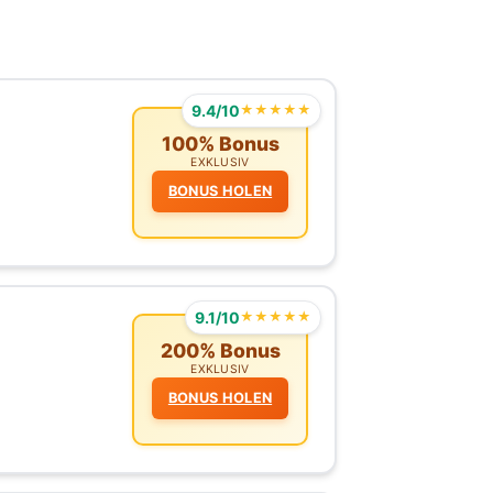
9.4/10
★★★★★
100% Bonus
EXKLUSIV
BONUS HOLEN
9.1/10
★★★★★
200% Bonus
EXKLUSIV
g
BONUS HOLEN