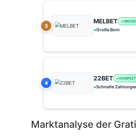
MELBET
GROSSZ
3
Große Boni
22BET
KOMPLET
4
Schnelle Zahlunge
Marktanalyse der Grat