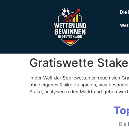
Die
Wet
Gratiswette Stake
In der Welt der Sportwetten erfreuen sich Gr
ohne eigenes Risiko zu spielen, was besonders 
Stake, analysieren den Markt und geben wertv
To
Die