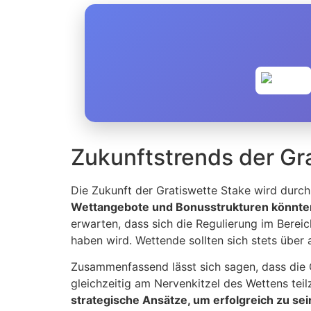
Zukunftstrends der Gr
Die Zukunft der Gratiswette Stake wird durc
Wettangebote und Bonusstrukturen könnte
erwarten, dass sich die Regulierung im Berei
haben wird. Wettende sollten sich stets über
Zusammenfassend lässt sich sagen, dass die G
gleichzeitig am Nervenkitzel des Wettens tei
strategische Ansätze, um erfolgreich zu sei