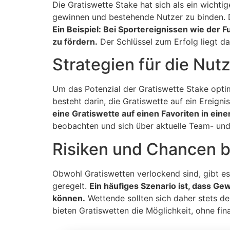
Die Gratiswette Stake hat sich als ein wichti
gewinnen und bestehende Nutzer zu binden. Di
Ein Beispiel: Bei Sportereignissen wie der 
zu fördern.
Der Schlüssel zum Erfolg liegt d
Strategien für die Nut
Um das Potenzial der Gratiswette Stake opti
besteht darin, die Gratiswette auf ein Ereig
eine Gratiswette auf einen Favoriten in eine
beobachten und sich über aktuelle Team- und 
Risiken und Chancen b
Obwohl Gratiswetten verlockend sind, gibt es
geregelt.
Ein häufiges Szenario ist, dass 
können.
Wettende sollten sich daher stets 
bieten Gratiswetten die Möglichkeit, ohne fin