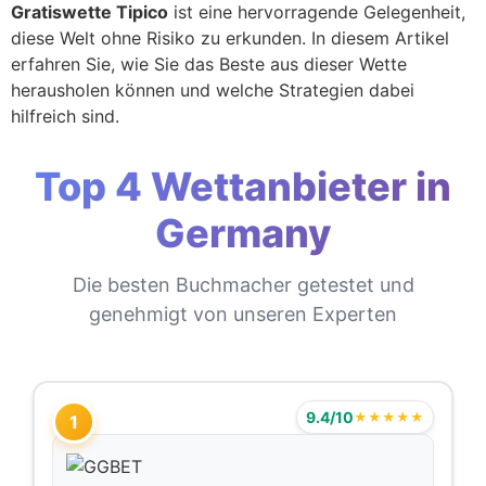
Gratiswette Tipico
ist eine hervorragende Gelegenheit,
diese Welt ohne Risiko zu erkunden. In diesem Artikel
erfahren Sie, wie Sie das Beste aus dieser Wette
herausholen können und welche Strategien dabei
hilfreich sind.
Top 4 Wettanbieter in
Germany
Die besten Buchmacher getestet und
genehmigt von unseren Experten
9.4/10
★★★★★
1