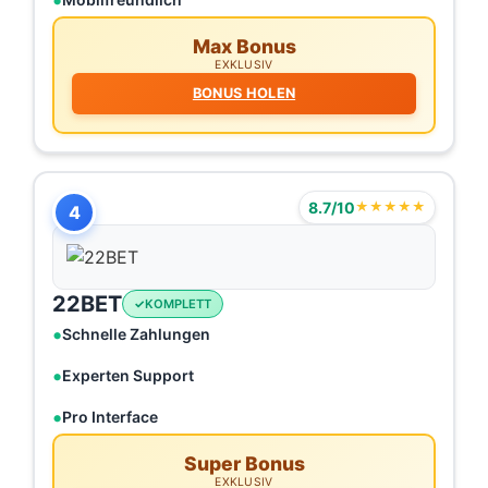
Max Bonus
EXKLUSIV
BONUS HOLEN
8.7/10
★★★★★
4
22BET
KOMPLETT
Schnelle Zahlungen
Experten Support
Pro Interface
Super Bonus
EXKLUSIV