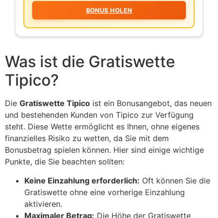
BONUS HOLEN
Was ist die Gratiswette
Tipico?
Die
Gratiswette Tipico
ist ein Bonusangebot, das neuen
und bestehenden Kunden von Tipico zur Verfügung
steht. Diese Wette ermöglicht es Ihnen, ohne eigenes
finanzielles Risiko zu wetten, da Sie mit dem
Bonusbetrag spielen können. Hier sind einige wichtige
Punkte, die Sie beachten sollten:
Keine Einzahlung erforderlich:
Oft können Sie die
Gratiswette ohne eine vorherige Einzahlung
aktivieren.
Maximaler Betrag:
Die Höhe der Gratiswette