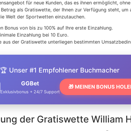
nsangebot für neue Kunden, das es ihnen ermöglicht, ohne 
 Betrag als Gratiswette, der Ihnen zur Verfügung steht, um 
die Welt der Sportwetten einzutauchen.
en Bonus von bis zu 100% auf Ihre erste Einzahlung.
inimale Einzahlung bei 10 Euro.
 aus der Gratiswette unterliegen bestimmten Umsatzbedi
🏆 Unser #1 Empfohlener Buchmacher
GGBet
🎁 MEINEN BONUS HOLE
Exklusivbonus + 24/7 Support
ung der Gratiswette William Hi