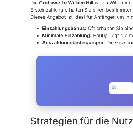
Die
Gratiswette William Hill
ist ein Willkomme
Ersteinzahlung erhalten Sie einen bestimmten
Dieses Angebot ist ideal für Anfänger, um in 
Einzahlungsbonus:
Oft erhalten Sie ein
Minimale Einzahlung:
Häufig liegt die m
Auszahlungsbedingungen:
Die Gewinne
Strategien für die Nutz