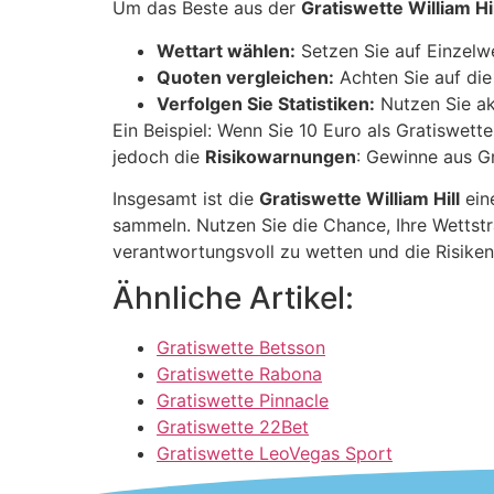
Um das Beste aus der
Gratiswette William Hil
Wettart wählen:
Setzen Sie auf Einzelwe
Quoten vergleichen:
Achten Sie auf die
Verfolgen Sie Statistiken:
Nutzen Sie ak
Ein Beispiel: Wenn Sie 10 Euro als Gratiswett
jedoch die
Risikowarnungen
: Gewinne aus G
Insgesamt ist die
Gratiswette William Hill
ein
sammeln. Nutzen Sie die Chance, Ihre Wettstr
verantwortungsvoll zu wetten und die Risiken
Ähnliche Artikel:
Gratiswette Betsson
Gratiswette Rabona
Gratiswette Pinnacle
Gratiswette 22Bet
Gratiswette LeoVegas Sport