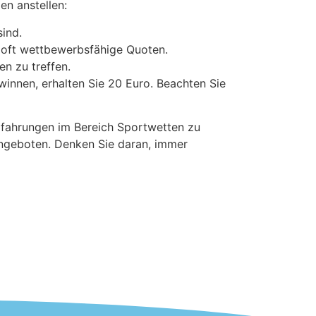
en anstellen:
ind.
t oft wettbewerbsfähige Quoten.
n zu treffen.
ewinnen, erhalten Sie 20 Euro. Beachten Sie
Erfahrungen im Bereich Sportwetten zu
 Angeboten. Denken Sie daran, immer