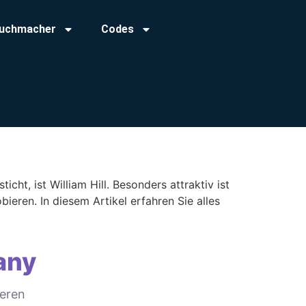
uchmacher
Codes
cht, ist William Hill. Besonders attraktiv ist
ieren. In diesem Artikel erfahren Sie alles
any
eren