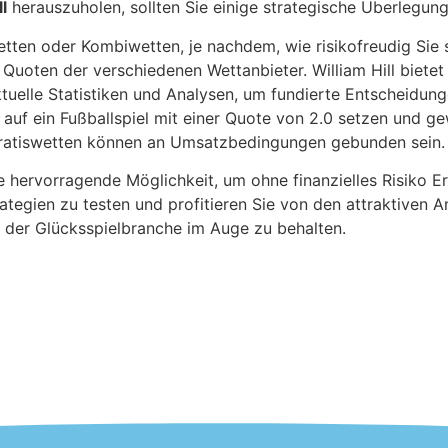
l
herauszuholen, sollten Sie einige strategische Überlegung
tten oder Kombiwetten, je nachdem, wie risikofreudig Sie s
 Quoten der verschiedenen Wettanbieter. William Hill biete
tuelle Statistiken und Analysen, um fundierte Entscheidunge
e auf ein Fußballspiel mit einer Quote von 2.0 setzen und g
ratiswetten können an Umsatzbedingungen gebunden sein.
e hervorragende Möglichkeit, um ohne finanzielles Risiko 
ategien zu testen und profitieren Sie von den attraktiven
 der Glücksspielbranche im Auge zu behalten.