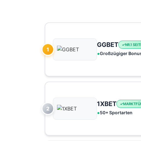
GGBET
NR.1 SEIT
1
Großzügiger Bonu
1XBET
MARKTFÜ
2
50+ Sportarten