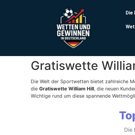
Die
Wet
Gratiswette Willia
Die Welt der Sportwetten bietet zahlreiche Mög
die
Gratiswette William Hill
, die neuen Kunden
Wichtige rund um diese spannende Wettmögli
To
Die