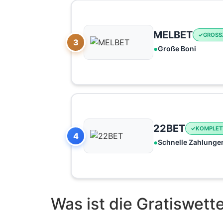
MELBET
GROSSZ
3
Große Boni
22BET
KOMPLET
4
Schnelle Zahlunge
Was ist die Gratiswette