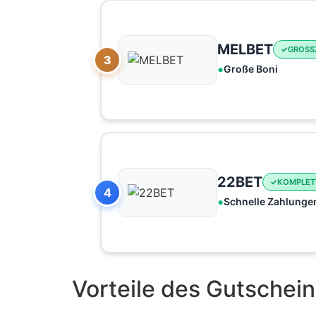
MELBET
GROSSZ
3
Große Boni
22BET
KOMPLET
4
Schnelle Zahlunge
Vorteile des Gutschei