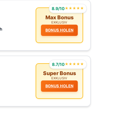
8.9/10
★★★★★
Max Bonus
EXKLUSIV
ch
BONUS HOLEN
8.7/10
★★★★★
Super Bonus
EXKLUSIV
BONUS HOLEN