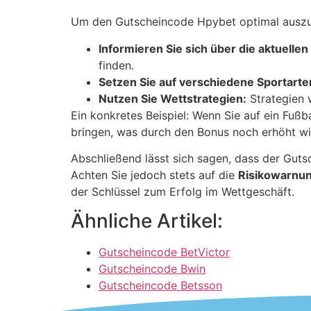
Um den Gutscheincode Hpybet optimal auszunu
Informieren Sie sich über die aktuelle
finden.
Setzen Sie auf verschiedene Sportarte
Nutzen Sie Wettstrategien:
Strategien w
Ein konkretes Beispiel: Wenn Sie auf ein Fußb
bringen, was durch den Bonus noch erhöht wi
Abschließend lässt sich sagen, dass der Guts
Achten Sie jedoch stets auf die
Risikowarnu
der Schlüssel zum Erfolg im Wettgeschäft.
Ähnliche Artikel:
Gutscheincode BetVictor
Gutscheincode Bwin
Gutscheincode Betsson