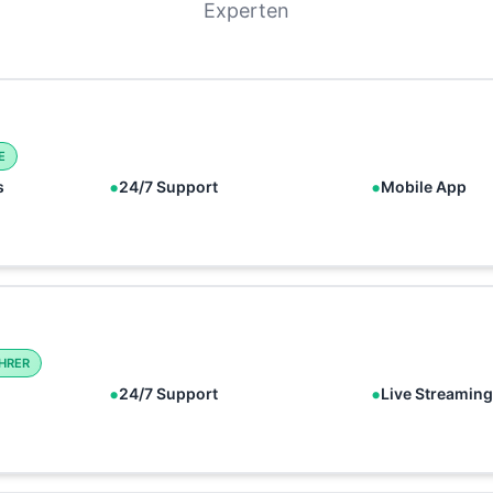
Experten
E
s
24/7 Support
Mobile App
HRER
24/7 Support
Live Streamin