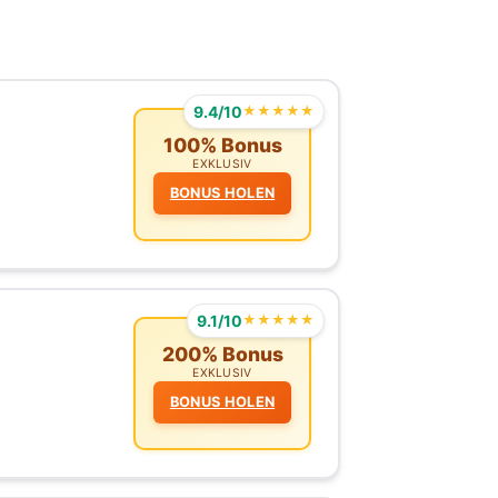
9.4/10
★★★★★
100% Bonus
EXKLUSIV
BONUS HOLEN
9.1/10
★★★★★
200% Bonus
EXKLUSIV
g
BONUS HOLEN