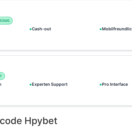
ÜGIG
Cash-out
Mobilfreundli
T
n
Experten Support
Pro Interface
ncode Hpybet