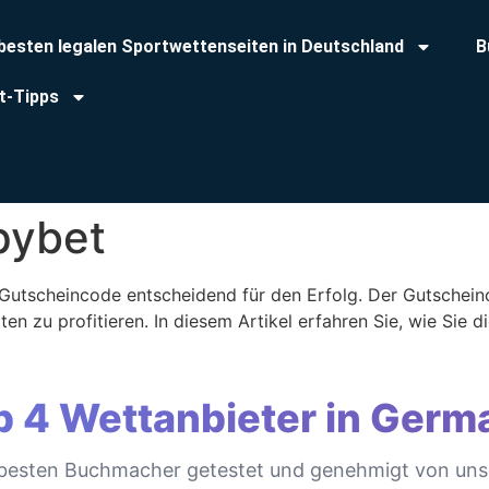
 besten legalen Sportwettenseiten in Deutschland
B
t-Tipps
pybet
 Gutscheincode entscheidend für den Erfolg. Der Gutschei
en zu profitieren. In diesem Artikel erfahren Sie, wie Sie
p 4 Wettanbieter in Germ
 besten Buchmacher getestet und genehmigt von uns