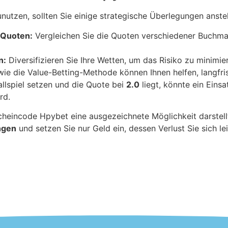
tzen, sollten Sie einige strategische Überlegungen anstel
n Quoten:
Vergleichen Sie die Quoten verschiedener Buchma
n:
Diversifizieren Sie Ihre Wetten, um das Risiko zu minimie
ie die Value-Betting-Methode können Ihnen helfen, langfris
allspiel setzen und die Quote bei
2.0
liegt, könnte ein Eins
rd.
cheincode Hpybet eine ausgezeichnete Möglichkeit darstellt
ngen
und setzen Sie nur Geld ein, dessen Verlust Sie sich l