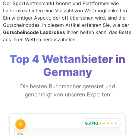
Der Sportwettenmarkt boomt und Plattformen wie
Ladbrokes bieten eine Vielzahl von Wettmöglichkeiten.
Ein wichtiger Aspekt, der oft übersehen wird, sind die
Gutscheincodes. In diesem Artikel erfahren Sie, wie der
Gutscheincode Ladbrokes
Ihnen helfen kann, das Beste
aus Ihren Wetten herauszuholen.
Top 4 Wettanbieter in
Germany
Die besten Buchmacher getestet und
genehmigt von unseren Experten
9.4/10
★★★★★
1