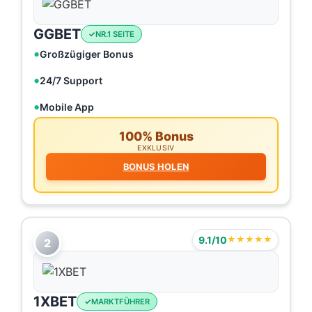
GGBET
NR.1 SEITE
Großzügiger Bonus
24/7 Support
Mobile App
100% Bonus
EXKLUSIV
BONUS HOLEN
9.1/10
★★★★★
2
1XBET
MARKTFÜHRER