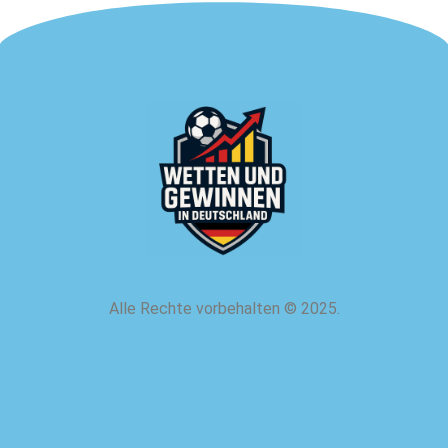
Alle Rechte vorbehalten
©
2025.
über uns