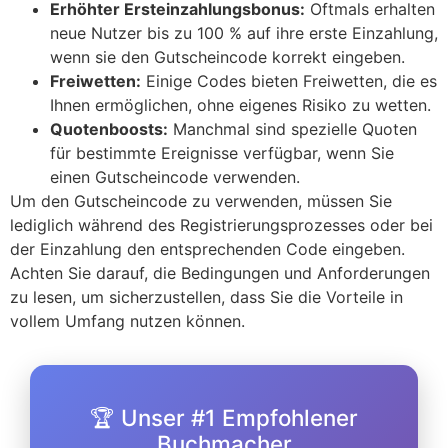
Erhöhter Ersteinzahlungsbonus:
Oftmals erhalten
neue Nutzer bis zu 100 % auf ihre erste Einzahlung,
wenn sie den Gutscheincode korrekt eingeben.
Freiwetten:
Einige Codes bieten Freiwetten, die es
Ihnen ermöglichen, ohne eigenes Risiko zu wetten.
Quotenboosts:
Manchmal sind spezielle Quoten
für bestimmte Ereignisse verfügbar, wenn Sie
einen Gutscheincode verwenden.
Um den Gutscheincode zu verwenden, müssen Sie
lediglich während des Registrierungsprozesses oder bei
der Einzahlung den entsprechenden Code eingeben.
Achten Sie darauf, die Bedingungen und Anforderungen
zu lesen, um sicherzustellen, dass Sie die Vorteile in
vollem Umfang nutzen können.
🏆 Unser #1 Empfohlener
Buchmacher