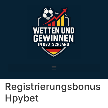
Registrierungsbonus
Hpybet