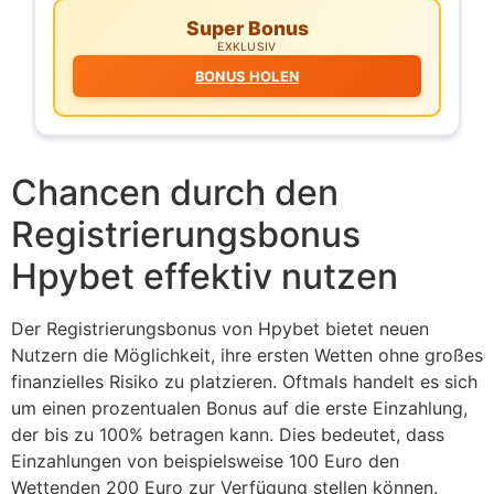
Super Bonus
EXKLUSIV
BONUS HOLEN
Chancen durch den
Registrierungsbonus
Hpybet effektiv nutzen
Der Registrierungsbonus von Hpybet bietet neuen
Nutzern die Möglichkeit, ihre ersten Wetten ohne großes
finanzielles Risiko zu platzieren. Oftmals handelt es sich
um einen prozentualen Bonus auf die erste Einzahlung,
der bis zu 100% betragen kann. Dies bedeutet, dass
Einzahlungen von beispielsweise 100 Euro den
Wettenden 200 Euro zur Verfügung stellen können.