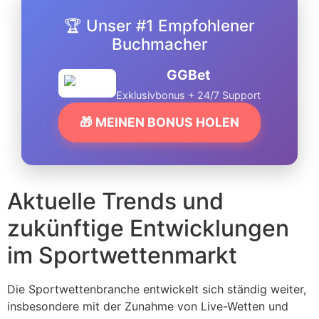
🏆 Unser #1 Empfohlener
Buchmacher
GGBet
Exklusivbonus + 24/7 Support
🎁 MEINEN BONUS HOLEN
Aktuelle Trends und
zukünftige Entwicklungen
im Sportwettenmarkt
Die Sportwettenbranche entwickelt sich ständig weiter,
insbesondere mit der Zunahme von Live-Wetten und