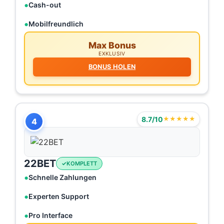
Cash-out
Mobilfreundlich
Max Bonus
EXKLUSIV
BONUS HOLEN
8.7/10
★★★★★
4
22BET
KOMPLETT
Schnelle Zahlungen
Experten Support
Pro Interface