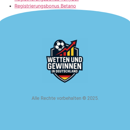
Registrierungsbonus Betano
Alle Rechte vorbehalten
©
2025.