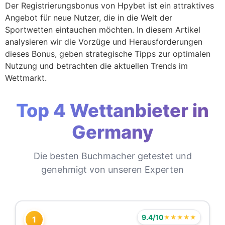
Der Registrierungsbonus von Hpybet ist ein attraktives
Angebot für neue Nutzer, die in die Welt der
Sportwetten eintauchen möchten. In diesem Artikel
analysieren wir die Vorzüge und Herausforderungen
dieses Bonus, geben strategische Tipps zur optimalen
Nutzung und betrachten die aktuellen Trends im
Wettmarkt.
Top 4 Wettanbieter in
Germany
Die besten Buchmacher getestet und
genehmigt von unseren Experten
9.4/10
★★★★★
1