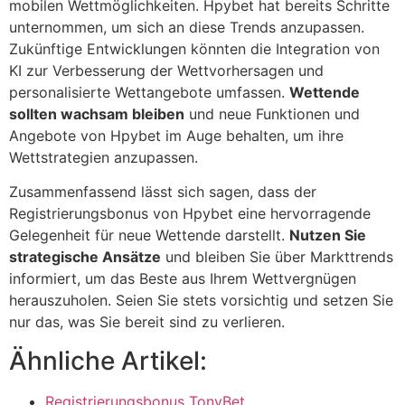
mobilen Wettmöglichkeiten. Hpybet hat bereits Schritte
unternommen, um sich an diese Trends anzupassen.
Zukünftige Entwicklungen könnten die Integration von
KI zur Verbesserung der Wettvorhersagen und
personalisierte Wettangebote umfassen.
Wettende
sollten wachsam bleiben
und neue Funktionen und
Angebote von Hpybet im Auge behalten, um ihre
Wettstrategien anzupassen.
Zusammenfassend lässt sich sagen, dass der
Registrierungsbonus von Hpybet eine hervorragende
Gelegenheit für neue Wettende darstellt.
Nutzen Sie
strategische Ansätze
und bleiben Sie über Markttrends
informiert, um das Beste aus Ihrem Wettvergnügen
herauszuholen. Seien Sie stets vorsichtig und setzen Sie
nur das, was Sie bereit sind zu verlieren.
Ähnliche Artikel:
Registrierungsbonus TonyBet