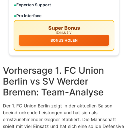
Experten Support
Pro Interface
Super Bonus
EXKLUSIV
BONUS HOLEN
Vorhersage 1. FC Union
Berlin vs SV Werder
Bremen: Team-Analyse
Der 1. FC Union Berlin zeigt in der aktuellen Saison
beeindruckende Leistungen und hat sich als
ernstzunehmender Gegner etabliert. Die Mannschaft
spielt mit viel Einsatz und hat sich eine solide Defensive