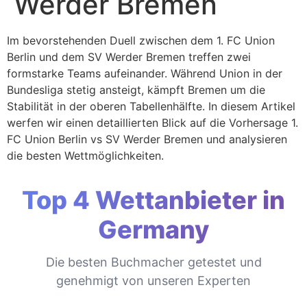
Werder Bremen
Im bevorstehenden Duell zwischen dem 1. FC Union
Berlin und dem SV Werder Bremen treffen zwei
formstarke Teams aufeinander. Während Union in der
Bundesliga stetig ansteigt, kämpft Bremen um die
Stabilität in der oberen Tabellenhälfte. In diesem Artikel
werfen wir einen detaillierten Blick auf die Vorhersage 1.
FC Union Berlin vs SV Werder Bremen und analysieren
die besten Wettmöglichkeiten.
Top 4 Wettanbieter in
Germany
Die besten Buchmacher getestet und
genehmigt von unseren Experten