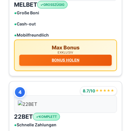
MELBET
GROSSZÜGIG
Große Boni
Cash-out
Mobilfreundlich
Max Bonus
EXKLUSIV
BONUS HOLEN
8.7/10
★★★★★
4
22BET
KOMPLETT
Schnelle Zahlungen