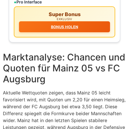
Pro Interface
Super Bonus
EXKLUSIV
BONUS HOLEN
Marktanalyse: Chancen und
Quoten für Mainz 05 vs FC
Augsburg
Aktuelle Wettquoten zeigen, dass Mainz 05 leicht
favorisiert wird, mit Quoten um 2,20 für einen Heimsieg,
während der FC Augsburg bei etwa 3,50 liegt. Diese
Differenz spiegelt die Formkurve beider Mannschaften
wider. Mainz hat in den letzten Spielen stabilere
Leistungen gezeigt, während Augsburg in der Defensive