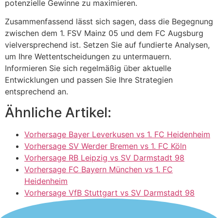
potenzielle Gewinne zu maximieren.
Zusammenfassend lässt sich sagen, dass die Begegnung
zwischen dem 1. FSV Mainz 05 und dem FC Augsburg
vielversprechend ist. Setzen Sie auf fundierte Analysen,
um Ihre Wettentscheidungen zu untermauern.
Informieren Sie sich regelmäßig über aktuelle
Entwicklungen und passen Sie Ihre Strategien
entsprechend an.
Ähnliche Artikel:
Vorhersage Bayer Leverkusen vs 1. FC Heidenheim
Vorhersage SV Werder Bremen vs 1. FC Köln
Vorhersage RB Leipzig vs SV Darmstadt 98
Vorhersage FC Bayern München vs 1. FC
Heidenheim
Vorhersage VfB Stuttgart vs SV Darmstadt 98