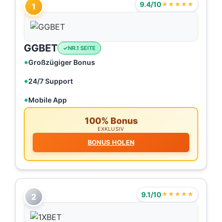
9.4/10
★★★★★
1
GGBET
NR.1 SEITE
Großzügiger Bonus
24/7 Support
Mobile App
100% Bonus
EXKLUSIV
BONUS HOLEN
9.1/10
★★★★★
2