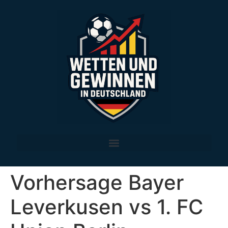
Vorhersage Bayer
Leverkusen vs 1. FC