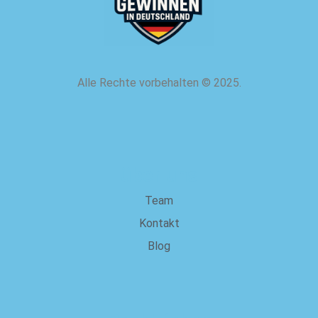
Alle Rechte vorbehalten
©
2025.
über uns
Team
Kontakt
Blog