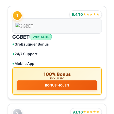
9.4/10
★★★★★
1
GGBET
NR.1 SEITE
Großzügiger Bonus
24/7 Support
Mobile App
100% Bonus
EXKLUSIV
BONUS HOLEN
9.1/10
★★★★★
2