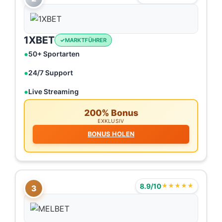
1XBET
MARKTFÜHRER
50+ Sportarten
24/7 Support
Live Streaming
200% Bonus
EXKLUSIV
BONUS HOLEN
8.9/10
★★★★★
3