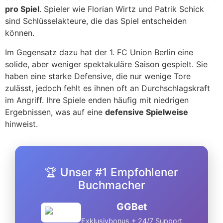
pro Spiel
. Spieler wie Florian Wirtz und Patrik Schick
sind Schlüsselakteure, die das Spiel entscheiden
können.
Im Gegensatz dazu hat der 1. FC Union Berlin eine
solide, aber weniger spektakuläre Saison gespielt. Sie
haben eine starke Defensive, die nur wenige Tore
zulässt, jedoch fehlt es ihnen oft an Durchschlagskraft
im Angriff. Ihre Spiele enden häufig mit niedrigen
Ergebnissen, was auf eine
defensive Spielweise
hinweist.
🏆 Unser #1 Empfohlener
Buchmacher
GGBet
Exklusivbonus + 24/7 Support