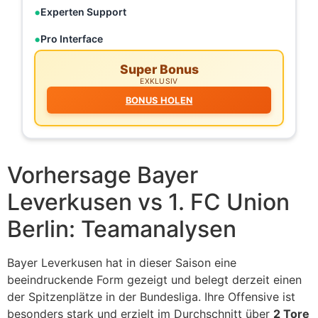
Experten Support
Pro Interface
Super Bonus
EXKLUSIV
BONUS HOLEN
Vorhersage Bayer
Leverkusen vs 1. FC Union
Berlin: Teamanalysen
Bayer Leverkusen hat in dieser Saison eine
beeindruckende Form gezeigt und belegt derzeit einen
der Spitzenplätze in der Bundesliga. Ihre Offensive ist
besonders stark und erzielt im Durchschnitt über
2 Tore