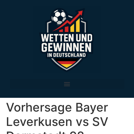
Vorhersage Bayer
Leverkusen vs SV