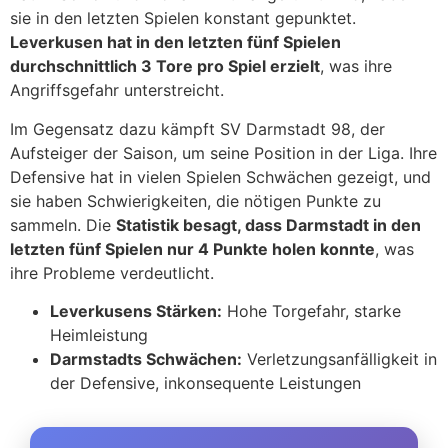
sie in den letzten Spielen konstant gepunktet.
Leverkusen hat in den letzten fünf Spielen
durchschnittlich 3 Tore pro Spiel erzielt
, was ihre
Angriffsgefahr unterstreicht.
Im Gegensatz dazu kämpft SV Darmstadt 98, der
Aufsteiger der Saison, um seine Position in der Liga. Ihre
Defensive hat in vielen Spielen Schwächen gezeigt, und
sie haben Schwierigkeiten, die nötigen Punkte zu
sammeln. Die
Statistik besagt, dass Darmstadt in den
letzten fünf Spielen nur 4 Punkte holen konnte
, was
ihre Probleme verdeutlicht.
Leverkusens Stärken:
Hohe Torgefahr, starke
Heimleistung
Darmstadts Schwächen:
Verletzungsanfälligkeit in
der Defensive, inkonsequente Leistungen