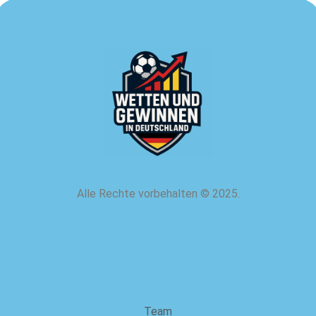
Alle Rechte vorbehalten
©
2025.
über uns
Team