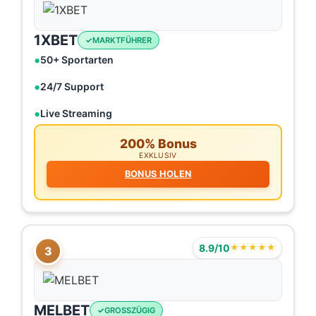
1XBET
MARKTFÜHRER
50+ Sportarten
24/7 Support
Live Streaming
200% Bonus
EXKLUSIV
BONUS HOLEN
8.9/10
★★★★★
3
MELBET
GROSSZÜGIG