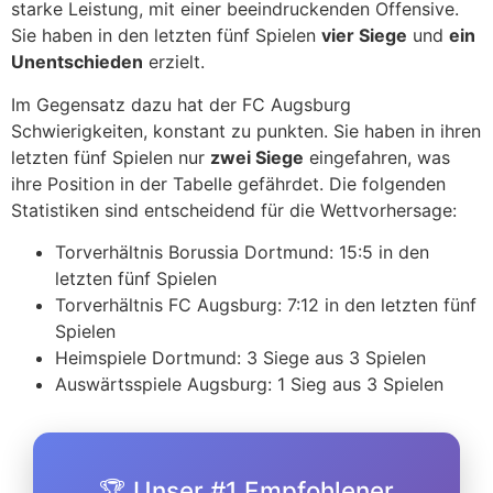
starke Leistung, mit einer beeindruckenden Offensive.
Sie haben in den letzten fünf Spielen
vier Siege
und
ein
Unentschieden
erzielt.
Im Gegensatz dazu hat der FC Augsburg
Schwierigkeiten, konstant zu punkten. Sie haben in ihren
letzten fünf Spielen nur
zwei Siege
eingefahren, was
ihre Position in der Tabelle gefährdet. Die folgenden
Statistiken sind entscheidend für die Wettvorhersage:
Torverhältnis Borussia Dortmund: 15:5 in den
letzten fünf Spielen
Torverhältnis FC Augsburg: 7:12 in den letzten fünf
Spielen
Heimspiele Dortmund: 3 Siege aus 3 Spielen
Auswärtsspiele Augsburg: 1 Sieg aus 3 Spielen
🏆 Unser #1 Empfohlener