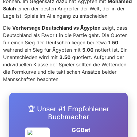
können. Im Gegensatz dazu hat Ägypten mit
Mohamed
Salah
einen der besten Angreifer der Welt, der in der
Lage ist, Spiele im Alleingang zu entscheiden.
Die
Vorhersage Deutschland vs Ägypten
zeigt, dass
Deutschland als Favorit in die Partie geht. Die Quoten
für einen Sieg der Deutschen liegen bei etwa
1.50
,
während ein Sieg für Ägypten mit
5.00
notiert ist. Ein
Unentschieden wird mit
3.50
quotiert. Aufgrund der
individuellen Klasse der Spieler sollten die Wettenden
die Formkurve und die taktischen Ansätze beider
Mannschaften beachten.
🏆 Unser #1 Empfohlener
Buchmacher
GGBet