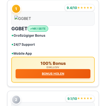
9.4/10
★★★★★
1
GGBET
NR.1 SEITE
Großzügiger Bonus
24/7 Support
Mobile App
100% Bonus
EXKLUSIV
BONUS HOLEN
9.1/10
★★★★★
2