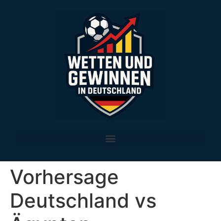
Vorhersage
Deutschland vs