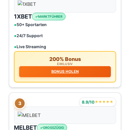
1XBET
MARKTFÜHRER
50+ Sportarten
24/7 Support
Live Streaming
200% Bonus
EXKLUSIV
BONUS HOLEN
8.9/10
★★★★★
3
MELBET
GROSSZÜGIG