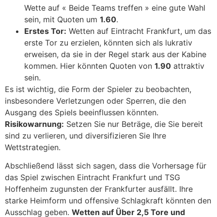
Wette auf « Beide Teams treffen » eine gute Wahl
sein, mit Quoten um
1.60
.
Erstes Tor:
Wetten auf Eintracht Frankfurt, um das
erste Tor zu erzielen, könnten sich als lukrativ
erweisen, da sie in der Regel stark aus der Kabine
kommen. Hier könnten Quoten von
1.90
attraktiv
sein.
Es ist wichtig, die Form der Spieler zu beobachten,
insbesondere Verletzungen oder Sperren, die den
Ausgang des Spiels beeinflussen könnten.
Risikowarnung:
Setzen Sie nur Beträge, die Sie bereit
sind zu verlieren, und diversifizieren Sie Ihre
Wettstrategien.
Abschließend lässt sich sagen, dass die Vorhersage für
das Spiel zwischen Eintracht Frankfurt und TSG
Hoffenheim zugunsten der Frankfurter ausfällt. Ihre
starke Heimform und offensive Schlagkraft könnten den
Ausschlag geben.
Wetten auf Über 2,5 Tore und