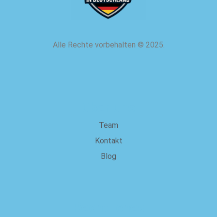
Alle Rechte vorbehalten
©
2025.
über uns
Team
Kontakt
Blog
Rechtliches