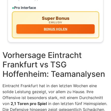
Pro Interface
Super Bonus
EXKLUSIV
BONUS HOLEN
Vorhersage Eintracht
Frankfurt vs TSG
Hoffenheim: Teamanalysen
Eintracht Frankfurt hat in den letzten Wochen eine
solide Leistung gezeigt, vor allem zu Hause. Ihre
Offensive ist besonders stark, mit einem Durchschnitt
von
2,1 Toren pro Spiel
in den letzten fünf Heimspielen.
Die Defensive hingegen zeigt gelegentlich Schwächen,