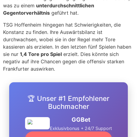
was zu einem
unterdurchschnittlichen
Gegentorverhältnis
geführt hat.
TSG Hoffenheim hingegen hat Schwierigkeiten, die
Konstanz zu finden. Ihre Auswärtsbilanz ist
durchwachsen, wobei sie in der Regel mehr Tore
kassieren als erzielen. In den letzten fünf Spielen haben
sie nur
1,4 Tore pro Spiel
erzielt. Dies könnte sich
negativ auf ihre Chancen gegen die offensiv starken
Frankfurter auswirken.
🏆 Unser #1 Empfohlener
Buchmacher
GGBet
Exklusivbonus + 24/7 Support