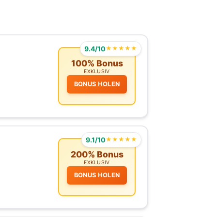
9.4/10
★★★★★
100% Bonus
EXKLUSIV
BONUS HOLEN
9.1/10
★★★★★
200% Bonus
EXKLUSIV
g
BONUS HOLEN