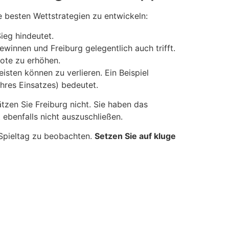
 besten Wettstrategien zu entwickeln:
ieg hindeutet.
ewinnen und Freiburg gelegentlich auch trifft.
uote zu erhöhen.
isten können zu verlieren. Ein Beispiel
hres Einsatzes) bedeutet.
ätzen Sie Freiburg nicht. Sie haben das
 ebenfalls nicht auszuschließen.
 Spieltag zu beobachten.
Setzen Sie auf kluge