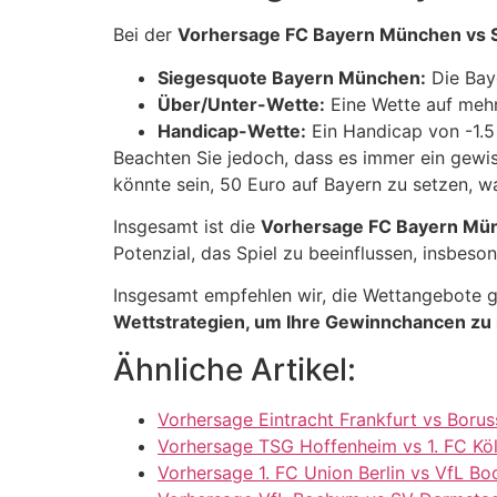
Bei der
Vorhersage FC Bayern München vs S
Siegesquote Bayern München:
Die Baye
Über/Unter-Wette:
Eine Wette auf mehr 
Handicap-Wette:
Ein Handicap von -1.5 
Beachten Sie jedoch, dass es immer ein gewisse
könnte sein, 50 Euro auf Bayern zu setzen, w
Insgesamt ist die
Vorhersage FC Bayern Mün
Potenzial, das Spiel zu beeinflussen, insbeso
Insgesamt empfehlen wir, die Wettangebote g
Wettstrategien, um Ihre Gewinnchancen zu
Ähnliche Artikel:
Vorhersage Eintracht Frankfurt vs Bor
Vorhersage TSG Hoffenheim vs 1. FC Kö
Vorhersage 1. FC Union Berlin vs VfL B