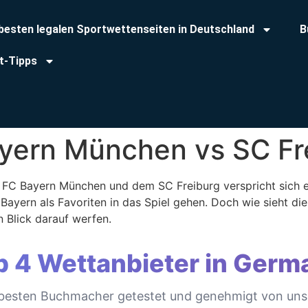
 besten legalen Sportwettenseiten in Deutschland
B
t-Tipps
yern München vs SC Fr
C Bayern München und dem SC Freiburg verspricht sich ei
 Bayern als Favoriten in das Spiel gehen. Doch wie sieht di
 Blick darauf werfen.
p 4 Wettanbieter in Germ
 besten Buchmacher getestet und genehmigt von uns