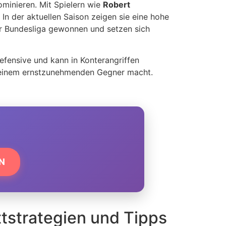
ominieren. Mit Spielern wie
Robert
 In der aktuellen Saison zeigen sie eine hohe
der Bundesliga gewonnen und setzen sich
efensive und kann in Konterangriffen
zu einem ernstzunehmenden Gegner macht.
N
tstrategien und Tipps