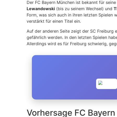
Der FC Bayern München ist bekannt für seine 
Lewandowski
(bis zu seinem Wechsel) und
T
Form, was sich auch in ihren letzten Spielen 
verstärkt für einen Titel ein.
Auf der anderen Seite zeigt der SC Freiburg 
gefährlich werden. In den letzten Spielen h
Allerdings wird es für Freiburg schwierig, ge
Vorhersage FC Bayern 