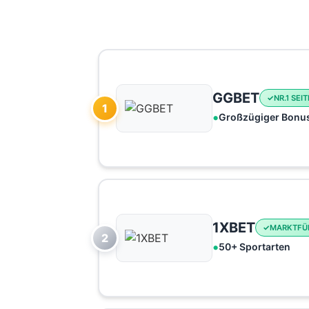
GGBET
NR.1 SEIT
1
Großzügiger Bonu
1XBET
MARKTFÜ
2
50+ Sportarten