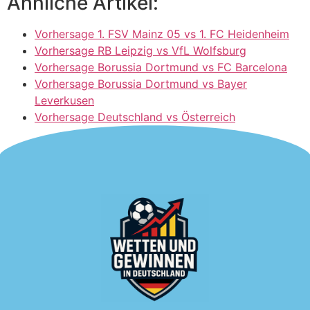
Ähnliche Artikel:
Vorhersage 1. FSV Mainz 05 vs 1. FC Heidenheim
Vorhersage RB Leipzig vs VfL Wolfsburg
Vorhersage Borussia Dortmund vs FC Barcelona
Vorhersage Borussia Dortmund vs Bayer
Leverkusen
Vorhersage Deutschland vs Österreich