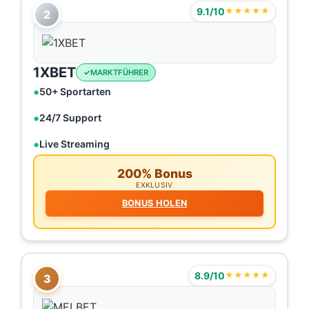
9.1/10
★★★★★
2
1XBET
MARKTFÜHRER
50+ Sportarten
24/7 Support
Live Streaming
200% Bonus
EXKLUSIV
BONUS HOLEN
8.9/10
★★★★★
3