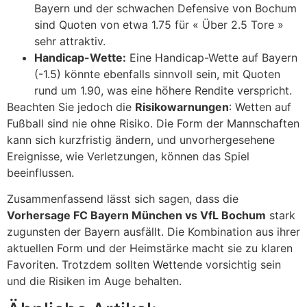
Bayern und der schwachen Defensive von Bochum
sind Quoten von etwa 1.75 für « Über 2.5 Tore »
sehr attraktiv.
Handicap-Wette:
Eine Handicap-Wette auf Bayern
(-1.5) könnte ebenfalls sinnvoll sein, mit Quoten
rund um 1.90, was eine höhere Rendite verspricht.
Beachten Sie jedoch die
Risikowarnungen
: Wetten auf
Fußball sind nie ohne Risiko. Die Form der Mannschaften
kann sich kurzfristig ändern, und unvorhergesehene
Ereignisse, wie Verletzungen, können das Spiel
beeinflussen.
Zusammenfassend lässt sich sagen, dass die
Vorhersage FC Bayern München vs VfL Bochum
stark
zugunsten der Bayern ausfällt. Die Kombination aus ihrer
aktuellen Form und der Heimstärke macht sie zu klaren
Favoriten. Trotzdem sollten Wettende vorsichtig sein
und die Risiken im Auge behalten.