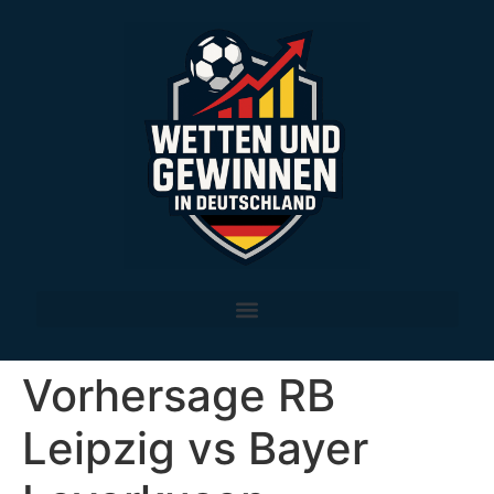
Vorhersage RB
Leipzig vs Bayer