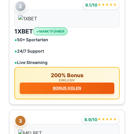
9.1/10
★★★★★
2
1XBET
MARKTFÜHRER
50+ Sportarten
24/7 Support
Live Streaming
200% Bonus
EXKLUSIV
BONUS HOLEN
8.9/10
★★★★★
3