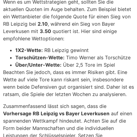
Wenn es um Wettstrategien geht, sollten Sie die
aktuellen Quoten im Auge behalten. Zum Beispiel bietet
ein Wettanbieter die folgende Quote für einen Sieg von
RB Leipzig bei
2.10
, während ein Sieg von Bayer
Leverkusen mit
3.50
quotiert ist. Hier sind einige
empfohlene Wettoptionen:
1X2-Wette:
RB Leipzig gewinnt
Torschützen-Wette:
Timo Werner als Torschütze
Über/Unter-Wette:
Über 2,5 Tore im Spiel
Beachten Sie jedoch, dass es immer Risiken gibt. Eine
Wette auf viele Tore kann riskant sein, insbesondere
wenn beide Defensiven gut organisiert sind. Daher ist es
ratsam, die Spiele der letzten Wochen zu analysieren.
Zusammenfassend lässt sich sagen, dass die
Vorhersage RB Leipzig vs Bayer Leverkusen
auf einen
spannenden Wettkampf hindeutet. Achten Sie auf die
Form beider Mannschaften und die individuellen
Leistungen der Schlüsselspieler. Setzen Sie