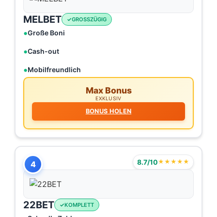
MELBET
GROSSZÜGIG
Große Boni
Cash-out
Mobilfreundlich
Max Bonus
EXKLUSIV
BONUS HOLEN
8.7/10
★★★★★
4
22BET
KOMPLETT