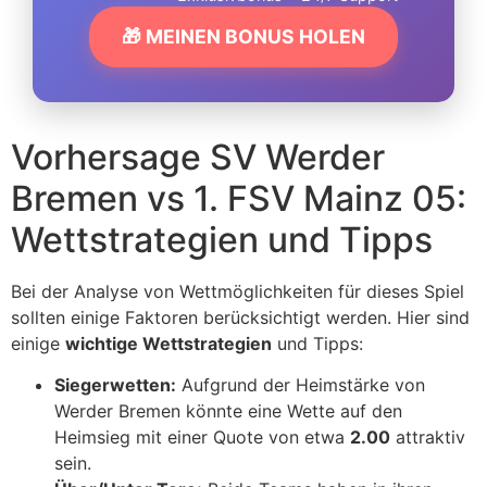
🎁 MEINEN BONUS HOLEN
Vorhersage SV Werder
Bremen vs 1. FSV Mainz 05:
Wettstrategien und Tipps
Bei der Analyse von Wettmöglichkeiten für dieses Spiel
sollten einige Faktoren berücksichtigt werden. Hier sind
einige
wichtige Wettstrategien
und Tipps:
Siegerwetten:
Aufgrund der Heimstärke von
Werder Bremen könnte eine Wette auf den
Heimsieg mit einer Quote von etwa
2.00
attraktiv
sein.