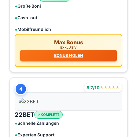
Große Boni
Cash-out
Mobilfreundlich
Max Bonus
EXKLUSIV
BONUS HOLEN
8.7/10
★★★★★
4
22BET
KOMPLETT
Schnelle Zahlungen
Experten Support