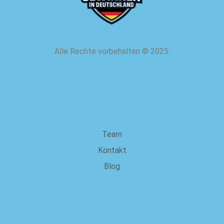
Alle Rechte vorbehalten
©
2025.
über uns
Team
Kontakt
Blog
Rechtliches