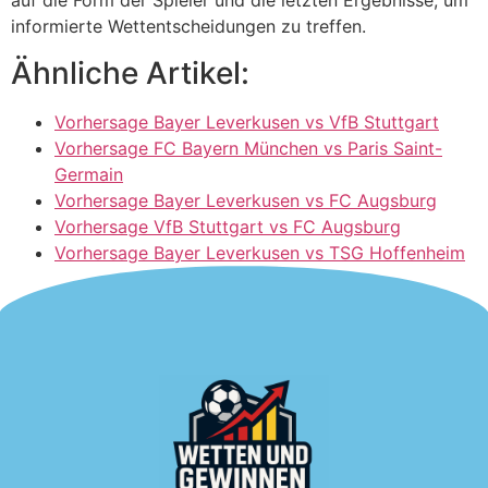
auf die Form der Spieler und die letzten Ergebnisse, um
informierte Wettentscheidungen zu treffen.
Ähnliche Artikel:
Vorhersage Bayer Leverkusen vs VfB Stuttgart
Vorhersage FC Bayern München vs Paris Saint-
Germain
Vorhersage Bayer Leverkusen vs FC Augsburg
Vorhersage VfB Stuttgart vs FC Augsburg
Vorhersage Bayer Leverkusen vs TSG Hoffenheim