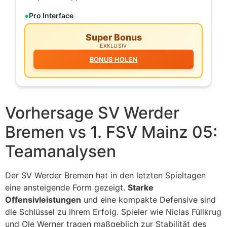
Pro Interface
Super Bonus
EXKLUSIV
BONUS HOLEN
Vorhersage SV Werder
Bremen vs 1. FSV Mainz 05:
Teamanalysen
Der SV Werder Bremen hat in den letzten Spieltagen
eine ansteigende Form gezeigt.
Starke
Offensivleistungen
und eine kompakte Defensive sind
die Schlüssel zu ihrem Erfolg. Spieler wie Niclas Füllkrug
und Ole Werner tragen maßgeblich zur Stabilität des