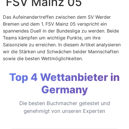
FSV Mainz 05
Das Aufeinandertreffen zwischen dem SV Werder
Bremen und dem 1. FSV Mainz 05 verspricht ein
spannendes Duell in der Bundesliga zu werden. Beide
Teams kämpfen um wichtige Punkte, um ihre
Saisonziele zu erreichen. In diesem Artikel analysieren
wir die Stärken und Schwächen beider Mannschaften
sowie die besten Wettmöglichkeiten.
Top 4 Wettanbieter in
Germany
Die besten Buchmacher getestet und
genehmigt von unseren Experten