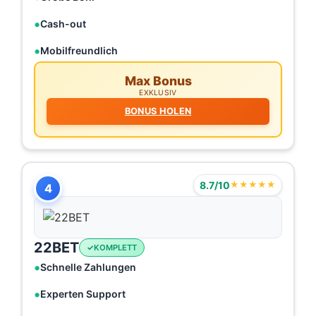
Cash-out
Mobilfreundlich
Max Bonus
EXKLUSIV
BONUS HOLEN
8.7/10
★★★★★
4
22BET
KOMPLETT
Schnelle Zahlungen
Experten Support