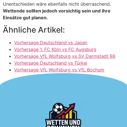
Unentschieden wäre ebenfalls nicht überraschend.
Wettende sollten jedoch vorsichtig sein und ihre
Einsätze gut planen.
Ähnliche Artikel:
Vorhersage Deutschland vs Japan
Vorhersage 1. FC Köln vs FC Augsburg
Vorhersage VfL Wolfsburg vs SV Darmstadt 98
Vorhersage Deutschland vs Türkei
Vorhersage VfL Wolfsburg vs VfL Bochum