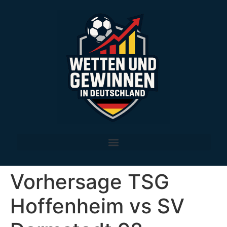
Vorhersage TSG
Hoffenheim vs SV