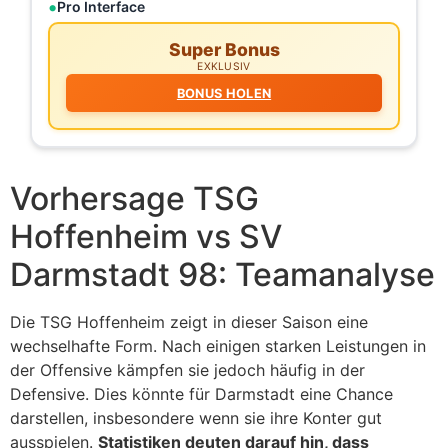
Pro Interface
Super Bonus
EXKLUSIV
BONUS HOLEN
Vorhersage TSG
Hoffenheim vs SV
Darmstadt 98: Teamanalyse
Die TSG Hoffenheim zeigt in dieser Saison eine
wechselhafte Form. Nach einigen starken Leistungen in
der Offensive kämpfen sie jedoch häufig in der
Defensive. Dies könnte für Darmstadt eine Chance
darstellen, insbesondere wenn sie ihre Konter gut
ausspielen.
Statistiken deuten darauf hin, dass