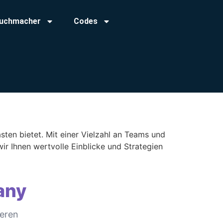
uchmacher
Codes
sten bietet. Mit einer Vielzahl an Teams und
ir Ihnen wertvolle Einblicke und Strategien
any
eren