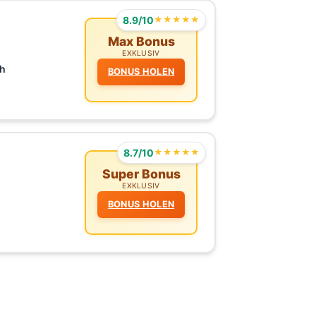
8.9/10
★★★★★
Max Bonus
EXKLUSIV
ch
BONUS HOLEN
8.7/10
★★★★★
Super Bonus
EXKLUSIV
BONUS HOLEN