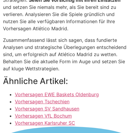
Strategien.
Seien Sie vorsichtig mit Ihren Einsätzen
und setzen Sie niemals mehr, als Sie bereit sind zu
verlieren. Analysieren Sie die Spiele gründlich und
nutzen Sie alle verfügbaren Informationen für Ihre
Vorhersagen Atlético Madrid.
Zusammenfassend lässt sich sagen, dass fundierte
Analysen und strategische Überlegungen entscheidend
sind, um erfolgreich auf Atlético Madrid zu wetten.
Behalten Sie die aktuelle Form im Auge und setzen Sie
auf kluge Wettstrategien.
Ähnliche Artikel:
Vorhersagen EWE Baskets Oldenburg
Vorhersagen Tschechien
Vorhersagen SV Sandhausen
Vorhersagen VfL Bochum
Vorhersagen Karlsruher SC