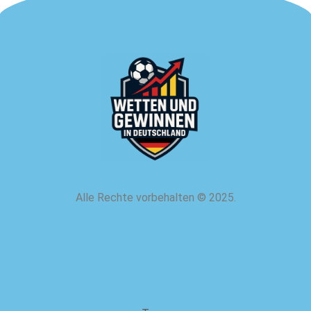
Alle Rechte vorbehalten
©
2025.
über uns