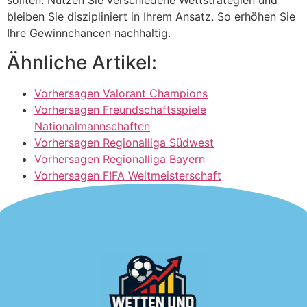
sollten. Nutzen Sie verschiedene Wettstrategien und
bleiben Sie diszipliniert in Ihrem Ansatz. So erhöhen Sie
Ihre Gewinnchancen nachhaltig.
Ähnliche Artikel:
Vorhersagen Valorant Champions
Vorhersagen Freundschaftsspiele
Nationalmannschaften
Vorhersagen Regionalliga Südwest
Vorhersagen Regionalliga Bayern
Vorhersagen FIFA Weltmeisterschaft