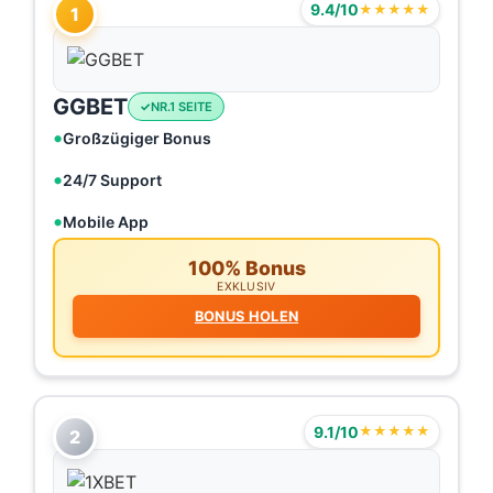
9.4/10
★★★★★
1
GGBET
NR.1 SEITE
Großzügiger Bonus
24/7 Support
Mobile App
100% Bonus
EXKLUSIV
BONUS HOLEN
9.1/10
★★★★★
2