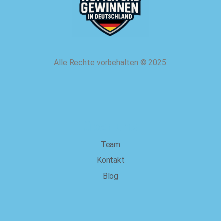
Alle Rechte vorbehalten
©
2025.
über uns
Team
Kontakt
Blog