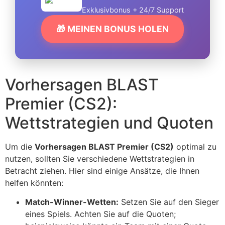
Exklusivbonus + 24/7 Support
🎁 MEINEN BONUS HOLEN
Vorhersagen BLAST
Premier (CS2):
Wettstrategien und Quoten
Um die
Vorhersagen BLAST Premier (CS2)
optimal zu
nutzen, sollten Sie verschiedene Wettstrategien in
Betracht ziehen. Hier sind einige Ansätze, die Ihnen
helfen könnten:
Match-Winner-Wetten:
Setzen Sie auf den Sieger
eines Spiels. Achten Sie auf die Quoten;