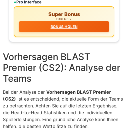
Pro Interface
Super Bonus
EXKLUSIV
BONUS HOLEN
Vorhersagen BLAST
Premier (CS2): Analyse der
Teams
Bei der Analyse der
Vorhersagen BLAST Premier
(CS2)
ist es entscheidend, die aktuelle Form der Teams
zu betrachten. Achten Sie auf die letzten Ergebnisse,
die Head-to-Head Statistiken und die individuellen
Spielerleistungen. Eine gründliche Analyse kann Ihnen
helfen, die besten Wettplätze zu finden.