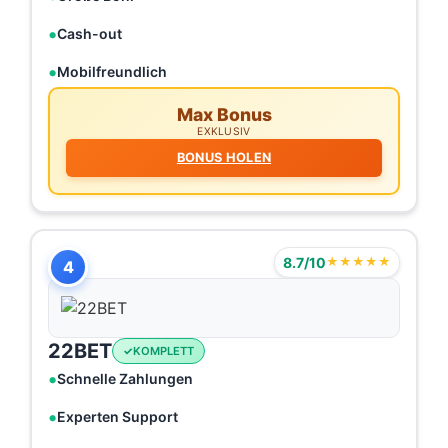
Cash-out
Mobilfreundlich
Max Bonus
EXKLUSIV
BONUS HOLEN
8.7/10
★★★★★
4
22BET
KOMPLETT
Schnelle Zahlungen
Experten Support