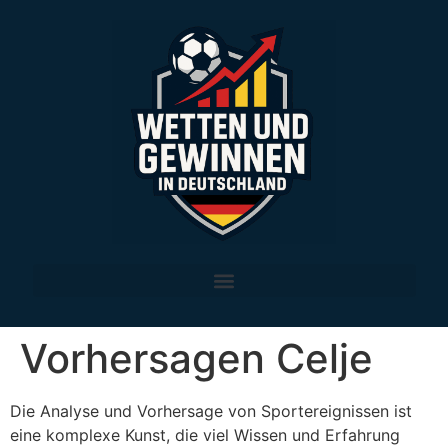
Vorhersagen Celje
Die Analyse und Vorhersage von Sportereignissen ist
eine komplexe Kunst, die viel Wissen und Erfahrung