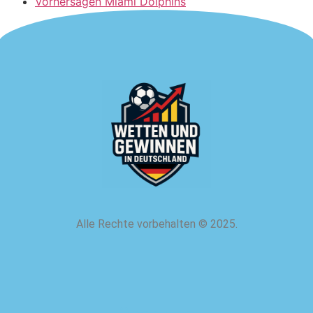
Vorhersagen Miami Dolphins
Alle Rechte vorbehalten
©
2025.