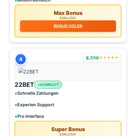
Max Bonus
EXKLUSIV
BONUS HOLEN
8.7/10
★★★★★
4
22BET
KOMPLETT
Schnelle Zahlungen
Experten Support
Pro Interface
Super Bonus
EXKLUSIV