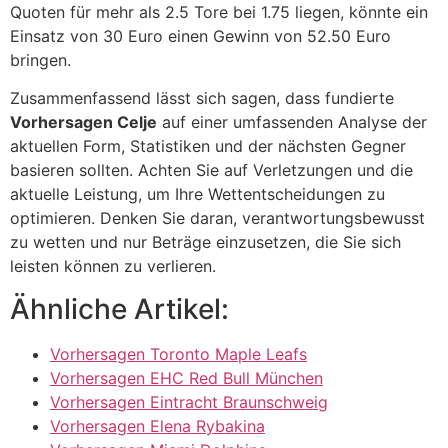
Quoten für mehr als 2.5 Tore bei 1.75 liegen, könnte ein
Einsatz von 30 Euro einen Gewinn von 52.50 Euro
bringen.
Zusammenfassend lässt sich sagen, dass fundierte
Vorhersagen Celje
auf einer umfassenden Analyse der
aktuellen Form, Statistiken und der nächsten Gegner
basieren sollten. Achten Sie auf Verletzungen und die
aktuelle Leistung, um Ihre Wettentscheidungen zu
optimieren. Denken Sie daran, verantwortungsbewusst
zu wetten und nur Beträge einzusetzen, die Sie sich
leisten können zu verlieren.
Ähnliche Artikel:
Vorhersagen Toronto Maple Leafs
Vorhersagen EHC Red Bull München
Vorhersagen Eintracht Braunschweig
Vorhersagen Elena Rybakina