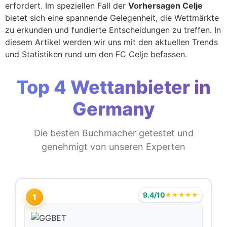
erfordert. Im speziellen Fall der
Vorhersagen Celje
bietet sich eine spannende Gelegenheit, die Wettmärkte
zu erkunden und fundierte Entscheidungen zu treffen. In
diesem Artikel werden wir uns mit den aktuellen Trends
und Statistiken rund um den FC Celje befassen.
Top 4 Wettanbieter in
Germany
Die besten Buchmacher getestet und
genehmigt von unseren Experten
9.4/10
★★★★★
1