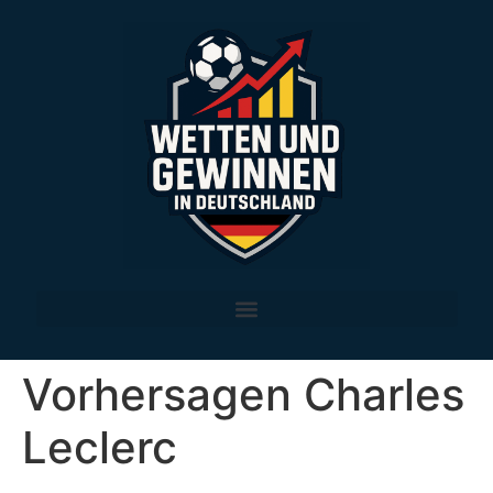
Vorhersagen Charles
Leclerc