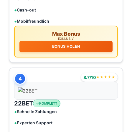
Cash-out
Mobilfreundlich
Max Bonus
EXKLUSIV
BONUS HOLEN
8.7/10
★★★★★
4
22BET
KOMPLETT
Schnelle Zahlungen
Experten Support