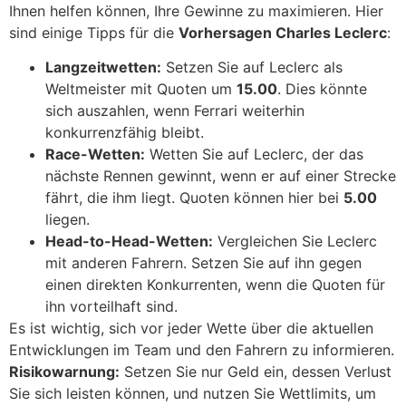
Ihnen helfen können, Ihre Gewinne zu maximieren. Hier
sind einige Tipps für die
Vorhersagen Charles Leclerc
:
Langzeitwetten:
Setzen Sie auf Leclerc als
Weltmeister mit Quoten um
15.00
. Dies könnte
sich auszahlen, wenn Ferrari weiterhin
konkurrenzfähig bleibt.
Race-Wetten:
Wetten Sie auf Leclerc, der das
nächste Rennen gewinnt, wenn er auf einer Strecke
fährt, die ihm liegt. Quoten können hier bei
5.00
liegen.
Head-to-Head-Wetten:
Vergleichen Sie Leclerc
mit anderen Fahrern. Setzen Sie auf ihn gegen
einen direkten Konkurrenten, wenn die Quoten für
ihn vorteilhaft sind.
Es ist wichtig, sich vor jeder Wette über die aktuellen
Entwicklungen im Team und den Fahrern zu informieren.
Risikowarnung:
Setzen Sie nur Geld ein, dessen Verlust
Sie sich leisten können, und nutzen Sie Wettlimits, um