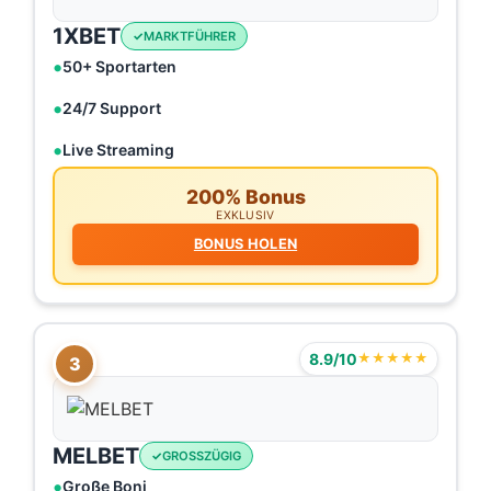
1XBET
MARKTFÜHRER
50+ Sportarten
24/7 Support
Live Streaming
200% Bonus
EXKLUSIV
BONUS HOLEN
8.9/10
★★★★★
3
MELBET
GROSSZÜGIG
Große Boni